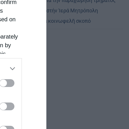
Εὐχαριστίες γιά τήν παραχώρηση τμήματος
confirm
is
στρατοπέδου στήν Ἱερά Μητρόπολη
sed on
Καστορίας γιά κοινωφελῆ σκοπό
parately
on by
his
 the
ose it to