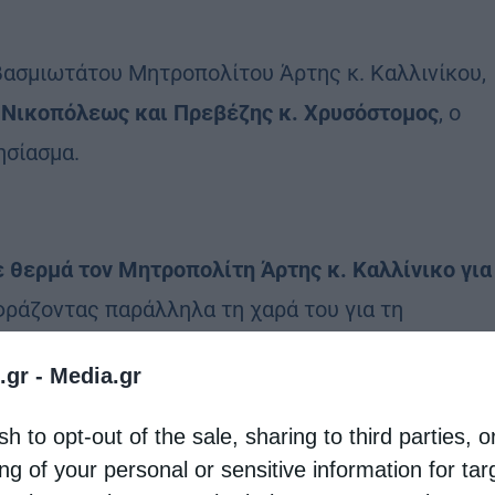
βασμιωτάτου Μητροπολίτου Άρτης κ. Καλλινίκου,
 Νικοπόλεως και Πρεβέζης κ. Χρυσόστομος
, ο
ησίασμα.
 θερμά τον Μητροπολίτη Άρτης κ. Καλλίνικο για
φράζοντας παράλληλα τη χαρά του για τη
.gr -
Media.gr
ηκε η
λιτάνευση της Ιεράς Εικόνος του Αγίου
sh to opt-out of the sale, sharing to third parties, o
η συμμετοχή κληρικών, τοπικών φορέων και
ng of your personal or sensitive information for ta
ιμήσουν τον θαυματουργό Άγιο.