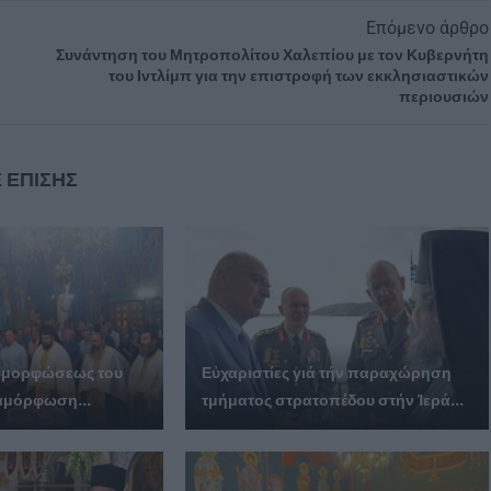
Επόμενο άρθρο
Συνάντηση του Μητροπολίτου Χαλεπίου με τον Κυβερνήτη
του Ιντλίμπ για την επιστροφή των εκκλησιαστικών
περιουσιών
 ΕΠΙΣΗΣ
ταμορφώσεως του
Εὐχαριστίες γιά τήν παραχώρηση
αμόρφωση...
τμήματος στρατοπέδου στήν Ἱερά...