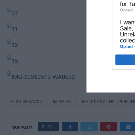
for T
Opted 
I wan
Sale,
Unrel
colle
Opted 
ΆΓΙΟΣ ΘΕΡΆΠΩΝ
ΙΜ ΑΡΤΗΣ
ΜΗΤΡΟΠΟΛΊΤΗΣ ΠΡΕΒΈΖΗ
0
ΜΟΙΡΑΣΟΥ