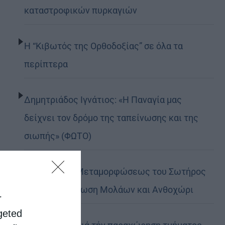
καταστροφικών πυρκαγιών
Η “Κιβωτός της Ορθοδοξίας” σε όλα τα
περίπτερα
Δημητριάδος Ιγνάτιος: «Η Παναγία μας
δείχνει τον δρόμο της ταπείνωσης και της
σιωπής» (ΦΩΤΟ)
Η εορτή της Μεταμορφώσεως του Σωτήρος
σε Μεταμόρφωση Μολάων και Ανθοχώρι
r
rgeted