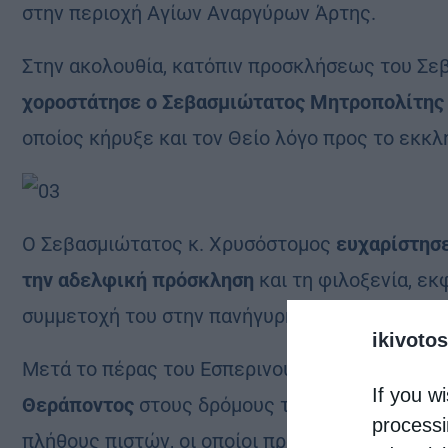
στην περιοχή Αγίων Αναργύρων Άρτης.
Στην ακολουθία, κατόπιν προσκλήσεως του Σε
χοροστάτησε ο Σεβασμιώτατος Μητροπολίτης
οποίος κήρυξε και τον Θείο λόγο προς το εκκλ
Ο Σεβασμιώτατος κ. Χρυσόστομος
ευχαρίστησε
την αδελφική πρόσκληση
και τη φιλοξενία, εκ
συμμετοχή του στην πανήγυρη του Ιερού Ναού.
ikivotos
Μετά το πέρας του Εσπερινού πραγματοποιήθ
If you wi
Θεράποντος
στους δρόμους της ενορίας, με τ
processi
πλήθους πιστών, οι οποίοι προσήλθαν για να τ