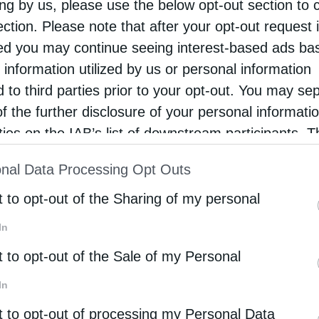
ing by us, please use the below opt-out section to 
ection. Please note that after your opt-out request 
d you may continue seeing interest-based ads ba
 information utilized by us or personal information
χιερατικός Επίτροπος της Ιεράς Μητροπόλεως
d to third parties prior to your opt-out. You may se
υρίζοντος Ναού
εξέφρασε τις ευχαριστίες του
of the further disclosure of your personal informati
εως και Πρεβέζης κ. Χρυσόστομο,
τόσο εκ
rties on the IAB’s list of downstream participants. T
 ο οποίος ευρίσκεται, κατόπιν Συνοδικής
ion may also be disclosed by us to third parties on
nal Data Processing Opt Outs
 εκ μέρους του Εκκλησιαστικού Συμβουλίου του
st of Downstream Participants
that may further discl
rd parties.
t to opt-out of the Sharing of my personal
In
t to opt-out of the Sale of my Personal
In
t to opt-out of processing my Personal Data