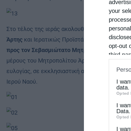
advertis
your sel
processe
personal
Στο τέλος της ιεράς ακολουθίας,
ο Γενικός Αρ
disclose
Άρτης
και Ιερατικώς Προϊστάμενος του πανηγ
opt-out 
προς τον Σεβασμιώτατο Μητροπολίτη Νικοπόλ
third pa
μέρους του Μητροπολίτου Άρτης κ. Καλλινίκου,
informat
Perso
ευλογίας, σε εκκλησιαστική αποστολή, όσο και
IAB’s Li
other thi
Ιερού Ναού.
I wan
data.
Opted 
I wan
Data.
Opted 
I wan