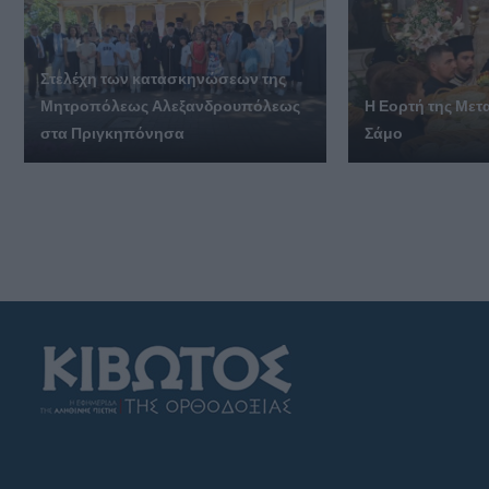
Στελέχη των κατασκηνώσεων της
Μητροπόλεως Αλεξανδρουπόλεως
Η Εορτή της Με
στα Πριγκηπόνησα
Σάμο