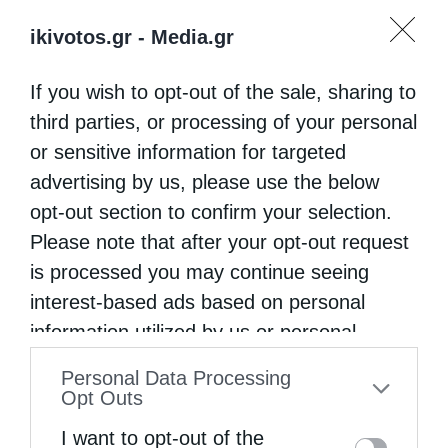
ΑΓΊΑΣΜΑ
ΑΓΙΟΣ ΘΕΡΑΠΟΝΤΑΣ
ikivotos.gr -
Media.gr
ΚΩΝΣΤΑΝΤΙΝΟΎΠΟΛΗ
ΠΡΟΣΚΎΝΗΜΑ
If you wish to opt-out of the sale, sharing to
third parties, or processing of your personal
0
ΜΟΙΡΑΣΟΥ
or sensitive information for targeted
advertising by us, please use the below
opt-out section to confirm your selection.
Προηγούμενο άρθρο
Please note that after your opt-out request
Ταπείνωση και αγάπη
is processed you may continue seeing
Επόμενο άρθρο
interest-based ads based on personal
Ελληνικός Ερυθρός Σταυρός: Προειδοποιητικά σημάδια και
information utilized by us or personal
δυνατότητες πρόληψης εφηβικής κατάθλιψης & τάσης
αυτοκτονίας
information disclosed to third parties prior
Personal Data Processing
to your opt-out. You may separately opt-out
Opt Outs
of the further disclosure of your personal
ΔΕΙΤΕ ΕΠΙΣΗΣ
I want to opt-out of the