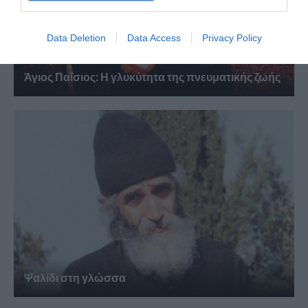
Data Deletion
Data Access
Privacy Policy
Άγιος Παΐσιος: Η γλυκύτητα της πνευματικής ζωής
Ψαλίδι στη γλώσσα