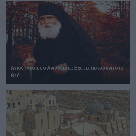
Άγιος Παΐσιος ο Αγιορείτης: Ἐχε εμπιστοσύνη στο
Θεό