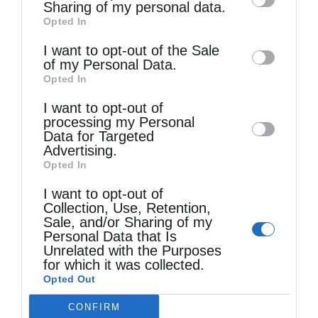
information by third parties on the IAB’s list
Sharing of my personal data.
Opted In
of downstream participants. This
information may also be disclosed by us to
I want to opt-out of the Sale
of my Personal Data.
third parties on the
IAB’s List of
Opted In
Downstream Participants
that may further
I want to opt-out of
disclose it to other third parties.
processing my Personal
Data for Targeted
Advertising.
Opted In
Όσα πρέπει να γνωρίζουμε για τη νηστεία του...
I want to opt-out of
Collection, Use, Retention,
Sale, and/or Sharing of my
Personal Data that Is
Unrelated with the Purposes
for which it was collected.
Opted Out
CONFIRM