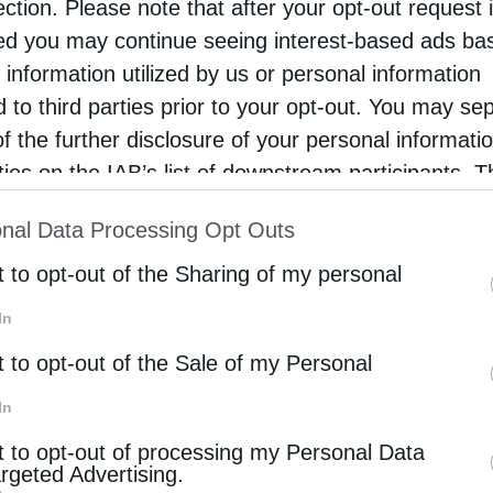
ection. Please note that after your opt-out request 
d you may continue seeing interest-based ads ba
 information utilized by us or personal information
εις, ότι ο Θεός θα κά­νει, κατ’ εξαί­ρε­ση από τους
d to third parties prior to your opt-out. You may se
 να αρ­νεί­σαι την ια­τρι­κή βο­ή­θεια. Ο Θεός κά­νει
of the further disclosure of your personal informati
σ­δο­κάς για σένα. Εί­ναι εγω­ϊ­στι­κή εξαί­ρε­ση.
rties on the IAB’s list of downstream participants. T
νερ­γεί. ”Ια­τρούς και φάρ­μα­κα Κύ­ριος έδω­κεν”,
ion may also be disclosed by us to third parties on
nal Data Processing Opt Outs
st of Downstream Participants
that may further discl
rd parties.
t to opt-out of the Sharing of my personal
In
t to opt-out of the Sale of my Personal
In
t to opt-out of processing my Personal Data
argeted Advertising.
Επόμενο άρθρο