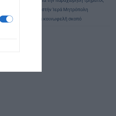
Εὐχαριστίες γιά τήν παραχώρηση τμήματος
στρατοπέδου στήν Ἱερά Μητρόπολη
Καστορίας γιά κοινωφελῆ σκοπό