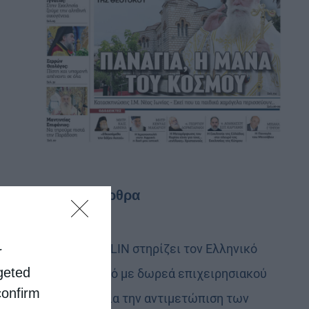
Τελευταία άρθρα
Η LEROY MERLIN στηρίζει τον Ελληνικό
r
rgeted
Ερυθρό Σταυρό με δωρεά επιχειρησιακού
confirm
εξοπλισμού για την αντιμετώπιση των