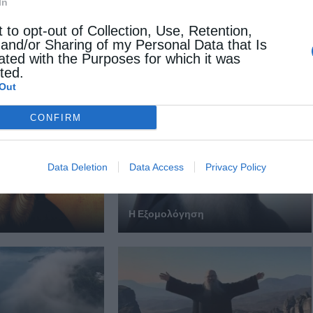
In
Παρακλητικός Κανόνας προς την Παναγία Βελλαΐτισσα στη
ΣΜΥΚ Βελλάς
t to opt-out of Collection, Use, Retention,
 and/or Sharing of my Personal Data that Is
ated with the Purposes for which it was
 ΕΠΙΣΗΣ
cted.
Out
CONFIRM
Data Deletion
Data Access
Privacy Policy
Η Εξομολόγηση