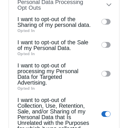
Personal Data Processing
to your opt-out. You may separately opt-out
Opt Outs
of the further disclosure of your personal
I want to opt-out of the
information by third parties on the IAB’s list
Sharing of my personal data.
Opted In
of downstream participants. This
information may also be disclosed by us to
I want to opt-out of the Sale
of my Personal Data.
third parties on the
IAB’s List of
Opted In
Downstream Participants
that may further
I want to opt-out of
disclose it to other third parties.
processing my Personal
Data for Targeted
Advertising.
Opted In
I want to opt-out of
Collection, Use, Retention,
Sale, and/or Sharing of my
Personal Data that Is
Unrelated with the Purposes