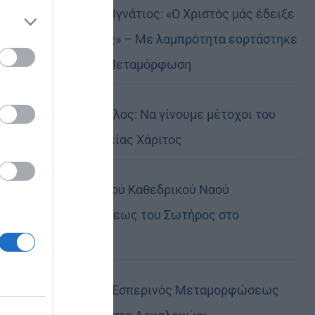
 the
Δημητριάδος Ιγνάτιος: «Ο Χριστός μάς έδειξε
ose it to
το μέλλον μας» – Με λαμπρότητα εορτάστηκε
στον Βόλο η Μεταμόρφωση
Κορίνθου Παύλος: Να γίνουμε μέτοχοι του
φωτός της Θείας Χάριτος
Πανήγυρη Ιερού Καθεδρικού Ναού
Μεταμορφώσεως του Σωτήρος στο
Αρκαλοχώρι
Πανηγυρικός Εσπερινός Μεταμορφώσεως