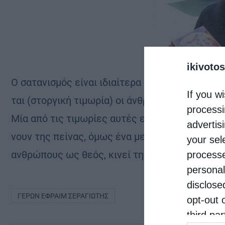
ikivotos
Ο σα­τα­νι­σμός εί­ναι ιδιαί­τε­ρα ανα­πτυγ­μέ­νος 
If you wi
ται (στορ­γι­κή τι­μω­ρία) οι άν­θρω­ποι αυ­τοί, επ
processi
Μία από τις τι­μω­ρί­ες αυ­τές εί­ναι, ότι πολ­λά πα
advertis
νουν της πεί­νας, όμως ένα με­γά­λο μέ­ρος αυ­τών
your sel
αν­θρώ­πους ως θεός, κι­νεί την αγα­νά­κτη­ση του 
processe
personal
disclose
ΓΈΡΩΝ ΕΦΡΑΊΜ ΣΕΡΑΓΙΏΤΗΣ
opt-out 
third pa