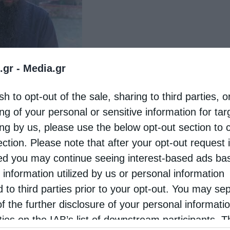
.gr -
Media.gr
στην Αφρι­κή και στην Α. Ασία, γι΄αυτό και τι­μω­ρούν­
sh to opt-out of the sale, sharing to third parties, o
ει­δή υμνούν εν γνώ­ση ή εν αγνοία τους, τον σα­τα­νά.
ng of your personal or sensitive information for ta
ι­διά στις χώ­ρες εκεί­νες, χω­ρίς να φταί­νε, πε­θαί­
ing by us, please use the below opt-out section to 
 σώ­ζον­ται. Λα­τρεύ­ο­με­νος ο διά­βο­λος από τους
ection. Please note that after your opt-out request 
Θεού, σε δι­καί­ους και αδί­κους!
d you may continue seeing interest-based ads ba
 information utilized by us or personal information
d to third parties prior to your opt-out. You may se
of the further disclosure of your personal informati
rties on the IAB’s list of downstream participants. T