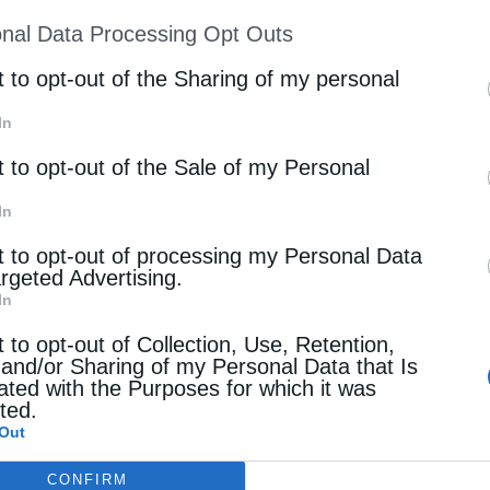
ion may also be disclosed by us to third parties on
nal Data Processing Opt Outs
st of Downstream Participants
that may further discl
rd parties.
t to opt-out of the Sharing of my personal
Επόμενο άρθρο
16 Μαίου: Όσιος Θεόδωρος ο Ηγιασμένος
In
t to opt-out of the Sale of my Personal
In
 ΕΠΙΣΗΣ
t to opt-out of processing my Personal Data
argeted Advertising.
In
t to opt-out of Collection, Use, Retention,
 and/or Sharing of my Personal Data that Is
ated with the Purposes for which it was
cted.
ει την φι­λαν­θρω­πία
Out
Περί διακονίας
CONFIRM