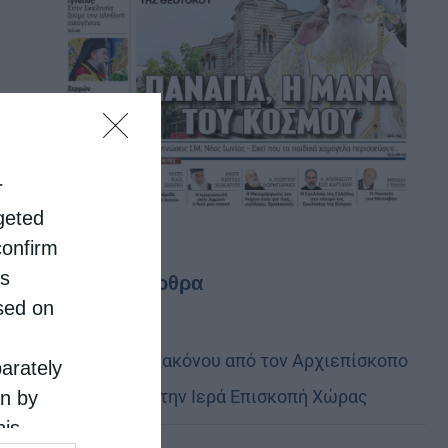
r
rgeted
confirm
is
Τελευταία άρθρα
sed on
Χειροτονία Διακόνου από τον Αρχιεπίσκοπο
parately
Αυστραλίας στην Ιερά Επισκοπή Χώρας
on by
his