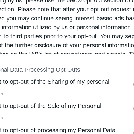
ing by us, please use the below opt-out section to 
ης
Μάχης της Κρήτης
, ενός γεγονότος που
ection. Please note that after your opt-out request 
σμού και εθνικής αντίστασης για τον απανταχού
d you may continue seeing interest-based ads ba
 information utilized by us or personal information
d to third parties prior to your opt-out. You may se
,
ο Θεοφιλέστατος Επίσκοπος Μαγνησίας κ.
of the further disclosure of your personal informati
 Ναού π. Αθανάσιο Γιάτσιο και τον πρόεδρο της
rties on the IAB’s list of downstream participants. T
 την αποστολή και τους ξενάγησαν στους χώρους
ion may also be disclosed by us to third parties on
nal Data Processing Opt Outs
άση της.
st of Downstream Participants
that may further discl
rd parties.
t to opt-out of the Sharing of my personal
In
της τοπικής εκκλησιαστικής κοινότητας
, καθώς
t to opt-out of the Sale of my Personal
νειας της Αυστραλίας στη διατήρηση της
In
t to opt-out of processing my Personal Data