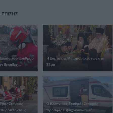
 ΕΠΙΣΗΣ
υ Ελληνικού Ερυθρού
Η Εορτή της Μεταμορφώσεως στη
ν δεκάδες...
Σάμο
υθρός Σταυρός
Ο Ελληνικός Ερυθρός Σταυρός
ς πυρόπληκτους
προσφέρει ψυχοκοινωνική