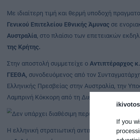
Με ιδιαίτερη τιμή και θερμή υποδοχή πραγμα
Γενικού Επιτελείου Εθνικής Άμυνας
σε ενορια
Αυστραλία
, στο πλαίσιο των επετειακών εκδ
της Κρήτης.
Στην αποστολή συμμετείχε ο
Αντιπτέραρχος κ
ΓΕΕΘΑ,
συνοδευόμενος από τον Συνταγματάρχη
Ελληνικής Πρεσβείας στην Αυστραλία, την Υπο
Λαμπρινή Κόκκορη από τη Διεύθυνση Διεθνών
ikivotos
If you wi
Η ελληνική στρατιωτική αντιπροσωπεία
βρέθη
processi