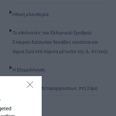
Ηθική ελευθερία
Οι εθελοντές του Ελληνικού Ερυθρού
Σταυρού διέσωσαν δεκάδες οικόσιτα και
άγρια ζώα στα πύρινα μέτωπα της Δ. Αττικής
Η Εξομολόγηση
Η Εορτή της Μεταμορφώσεως στη Σάμο
r
rgeted