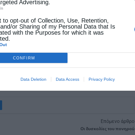
argeted Advertising.
ική, καθώς
συνέβαλε στην ενίσχυση των δεσμών
In
ογένειας, σε ένα πλαίσιο ιστορικής μνήμης και
t to opt-out of Collection, Use, Retention,
 and/or Sharing of my Personal Data that Is
ated with the Purposes for which it was
cted.
Out
CONFIRM
ΈΣ ΕΚΔΗΛΏΣΕΙΣ
ΕΠΊΣΚΟΠΟΣ ΜΑΓΝΗΣΊΑΣ ΧΡΙΣΤΌΔΟΥΛΟΣ
Data Deletion
Data Access
Privacy Policy
Επόμενο άρθρο
Οι δυσκολίες του πονηρού