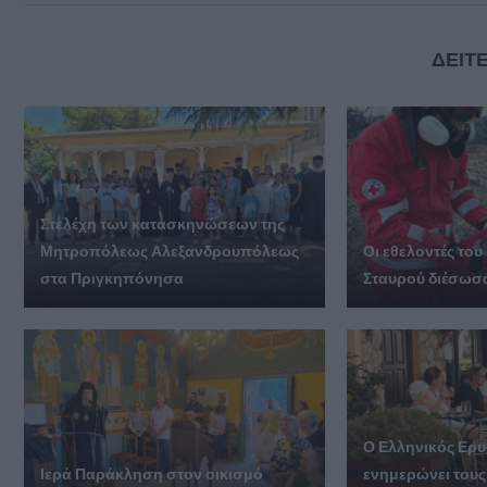
ΔΕΙΤΕ
Στελέχη των κατασκηνώσεων της
Μητροπόλεως Αλεξανδρουπόλεως
Οι εθελοντές το
στα Πριγκηπόνησα
Σταυρού διέσωσα
Ο Ελληνικός Ερ
Ιερά Παράκληση στον οικισμό
ενημερώνει του