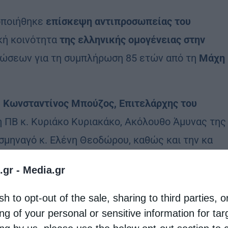
τοποιήθηκε
επίσκεψη αντιπροσωπείας του
κή κοινότητα
της ελληνικής ομογένειας στην
ηλώσεων για τη συμπλήρωση 85 ετών από τη
Μάχη
. Κωνσταντίνος Μπούζος, Επιτελάρχης του
 ΠΒ κ. Κυριάκο Κυριακάκο, Ακόλουθο Άμυνας της
σμηναγό κ. Ελένη Θεοδώρου, καθώς και την κα
 Σχέσεων.
.gr -
Media.gr
sh to opt-out of the sale, sharing to third parties, o
κε στην Αυστραλία για να συμμετάσχει στις
ng of your personal or sensitive information for ta