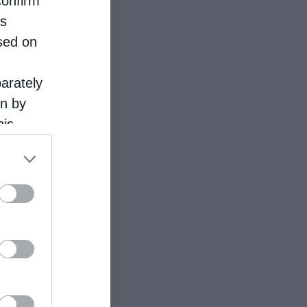
confirm
is
sed on
parately
on by
his
 the
ose it to