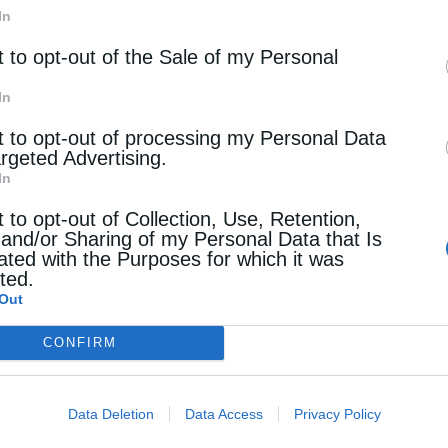
In
άς για την ελληνική κοινωνία και βάλσαμο στην
t to opt-out of the Sale of my Personal
μοσύνη κάθε ημέρα», τόνισε η κυρία
In
t to opt-out of processing my Personal Data
πάνω από όλα και από όλους τον άνθρωπο
και ο
argeted Advertising.
In
τήριξη και συμπαράστασή σας και την αγάπη σας».
t to opt-out of Collection, Use, Retention,
 Αρχιεπισκόπου αποτελεί έμπνευση
, ιδιαίτερα για
 and/or Sharing of my Personal Data that Is
ated with the Purposes for which it was
ην επικράτηση της δικαιοσύνης, όπως επιθυμούν
cted.
Out
ού και του φωτός».
CONFIRM
ε
σήμερα, σε μια ημέρα ιδιαίτερα θυελλώδη»
,
Data Deletion
Data Access
Privacy Policy