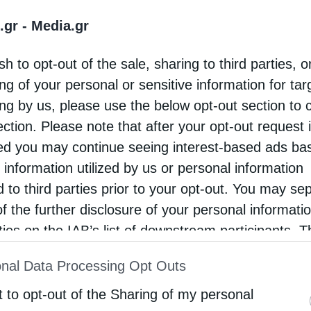
.gr -
Media.gr
sh to opt-out of the sale, sharing to third parties, o
ng of your personal or sensitive information for ta
ing by us, please use the below opt-out section to 
ection. Please note that after your opt-out request 
d you may continue seeing interest-based ads ba
 information utilized by us or personal information
d to third parties prior to your opt-out. You may se
of the further disclosure of your personal informati
rties on the IAB’s list of downstream participants. T
ion may also be disclosed by us to third parties on
nal Data Processing Opt Outs
st of Downstream Participants
that may further discl
rd parties.
t to opt-out of the Sharing of my personal