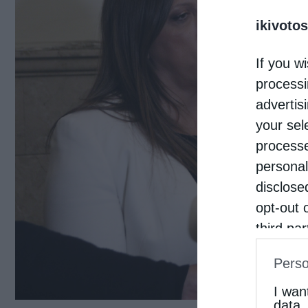
ikivotos
If you wi
processi
advertis
your sel
processe
personal
disclose
opt-out 
third pa
informat
Perso
IAB’s Li
other thi
I wan
data.