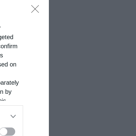
r
rgeted
confirm
is
sed on
parately
on by
his
 the
ose it to