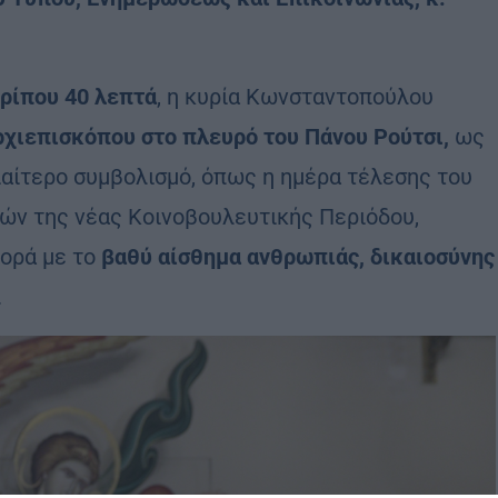
ρίπου 40 λεπτά
, η κυρία Κωνσταντοπούλου
ρχιεπισκόπου στο πλευρό του Πάνου Ρούτσι,
ως
διαίτερο συμβολισμό, όπως η ημέρα τέλεσης του
ιών της νέας Κοινοβουλευτικής Περιόδου,
φορά με το
βαθύ αίσθημα ανθρωπιάς, δικαιοσύνης
.