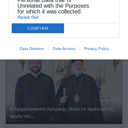
Personal Data that Is
Unrelated with the Purposes
for which it was collected.
Opted Out
Ένταση στην τελετή χειροτονίας του νέου
CONFIRM
Μητροπολίτη Πάφου
Data Deletion
Data Access
Privacy Policy
Η Αρχιεπισκοπή Αμερικής έθεσε σε προσωρινή
αργία τον...