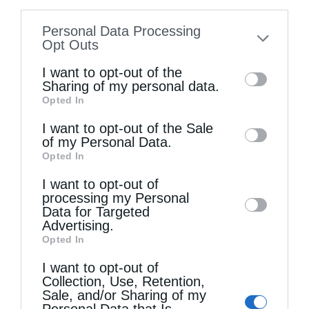
information disclosed to third parties prior
Personal Data Processing
to your opt-out. You may separately opt-out
Opt Outs
of the further disclosure of your personal
I want to opt-out of the
information by third parties on the IAB’s list
Sharing of my personal data.
Opted In
of downstream participants. This
information may also be disclosed by us to
I want to opt-out of the Sale
of my Personal Data.
third parties on the
IAB’s List of
Opted In
Downstream Participants
that may further
Πολυαρχιερατική Θεία Λειτουργία στη Νεάπολη
I want to opt-out of
disclose it to other third parties.
Κρήτης
processing my Personal
Data for Targeted
Advertising.
Opted In
I want to opt-out of
Collection, Use, Retention,
Sale, and/or Sharing of my