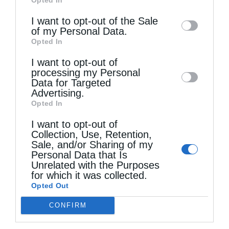
of downstream participants. This
information may also be disclosed by us to
I want to opt-out of the Sale
of my Personal Data.
third parties on the
IAB’s List of
Opted In
Downstream Participants
that may further
I want to opt-out of
disclose it to other third parties.
processing my Personal
Data for Targeted
ΙΜ ΚΕΡΚΥΡΑΣ
ΚΑΤΗΧΗΤΙΚΆ
Advertising.
Opted In
ΜΗΤΡΟΠΟΛΊΤΗΣ ΚΕΡΚΎΡΑΣ ΝΕΚΤΆΡΙΟΣ
ΝΕΌΤΗΤΑ
I want to opt-out of
Collection, Use, Retention,
Sale, and/or Sharing of my
0
ΜΟΙΡΑΣΟΥ
Personal Data that Is
Unrelated with the Purposes
for which it was collected.
Opted Out
Προηγούμενο άρθρο
CONFIRM
Ο Οικουμενικός Πατριάρχης με τον Αρχιεπίσκοπο Αλβανίας
στην Καππαδοκία