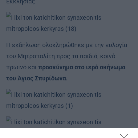
Εκκλησίας.
Η εκδήλωση ολοκληρώθηκε με την ευλογία
του Μητροπολίτη προς τα παιδιά, κοινό
πρωινό και
προσκύνημα στο ιερό σκήνωμα
του Άγιος Σπυρίδωνα.