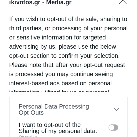
ikivotos.gr -
Media.gr
If you wish to opt-out of the sale, sharing to
third parties, or processing of your personal
or sensitive information for targeted
advertising by us, please use the below
opt-out section to confirm your selection.
Please note that after your opt-out request
is processed you may continue seeing
interest-based ads based on personal
information utilized by us or personal
information disclosed to third parties prior
Personal Data Processing
to your opt-out. You may separately opt-out
Opt Outs
of the further disclosure of your personal
I want to opt-out of the
information by third parties on the IAB’s list
Sharing of my personal data.
Opted In