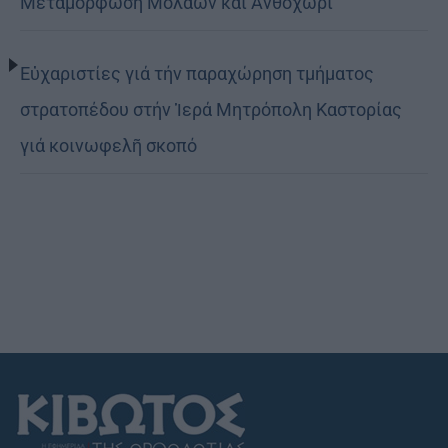
Μεταμόρφωση Μολάων και Ανθοχώρι
Εὐχαριστίες γιά τήν παραχώρηση τμήματος
στρατοπέδου στήν Ἱερά Μητρόπολη Καστορίας
γιά κοινωφελῆ σκοπό