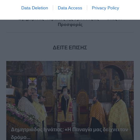
Επόμενο άρθρο
Data Deletion
Data Access
Privacy Policy
Την Πέμπτη, 21 Μαΐου, κυκλοφορεί το νέο φύλλο της
Εφημερίδας «Κιβωτός της Ορθοδοξίας» – Όλες οι
Προσφορές
ΔΕΙΤΕ ΕΠΙΣΗΣ
Δημητριάδος Ιγνάτιος: «Η Παναγία μας δείχνει τον
δρόμο...