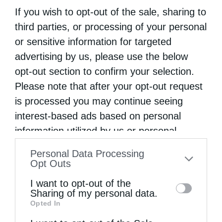
Μ. Αλεξανδρουπόλεως, στη Μάκρη
If you wish to opt-out of the sale, sharing to
third parties, or processing of your personal
ΔΕΙΤΕ ΕΠΙΣΗΣ
or sensitive information for targeted
advertising by us, please use the below
opt-out section to confirm your selection.
Please note that after your opt-out request
is processed you may continue seeing
interest-based ads based on personal
information utilized by us or personal
information disclosed to third parties prior
Personal Data Processing
to your opt-out. You may separately opt-out
Opt Outs
Η LEROY MERLIN στηρίζει τον Ελληνικό Ερυθρό
of the further disclosure of your personal
Σταυρό...
I want to opt-out of the
information by third parties on the IAB’s list
Sharing of my personal data.
Opted In
of downstream participants. This
information may also be disclosed by us to