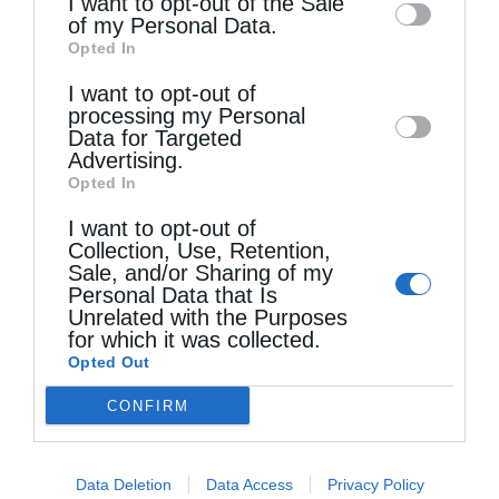
I want to opt-out of the Sale
of my Personal Data.
third parties on the
IAB’s List of
Opted In
Downstream Participants
that may further
I want to opt-out of
disclose it to other third parties.
processing my Personal
Data for Targeted
Advertising.
Opted In
I want to opt-out of
Η “Κιβωτός της Ορθοδοξίας” σε όλα τα περίπτερα
Collection, Use, Retention,
Sale, and/or Sharing of my
Personal Data that Is
Unrelated with the Purposes
for which it was collected.
Opted Out
CONFIRM
Data Deletion
Data Access
Privacy Policy