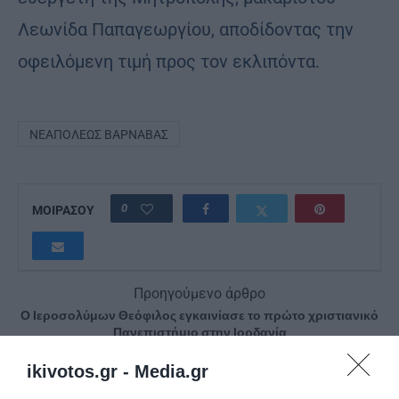
Λεωνίδα Παπαγεωργίου, αποδίδοντας την
οφειλόμενη τιμή προς τον εκλιπόντα.
ΝΕΑΠΌΛΕΩΣ ΒΑΡΝΆΒΑΣ
0
ΜΟΙΡΑΣΟΥ
Προηγούμενο άρθρο
Ο Ιεροσολύμων Θεόφιλος εγκαινίασε το πρώτο χριστιανικό
Πανεπιστήμιο στην Ιορδανία
Επόμενο άρθρο
ikivotos.gr -
Media.gr
Μια ανάσα πνευματικής ανάτασης στην κατασκήνωση της Ι.