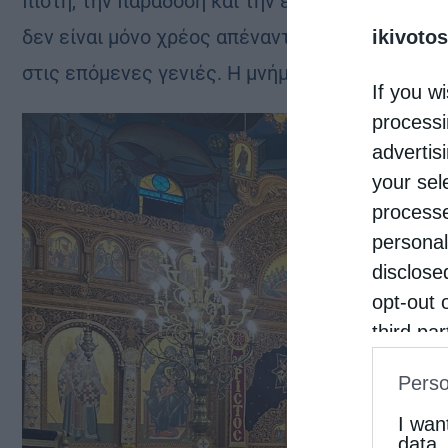
πίστη, την παράδοση και την ελληνική ψυχή μέ
δεν είναι μόνο χρέος απέναντι στους προγόνου
ikivotos
στις επόμενες γενιές. Η μνήμη γίνεται δύναμη,
If you wi
processi
advertis
your sel
processe
personal
disclose
opt-out 
third pa
informat
Perso
IAB’s Li
other thi
I wan
data.