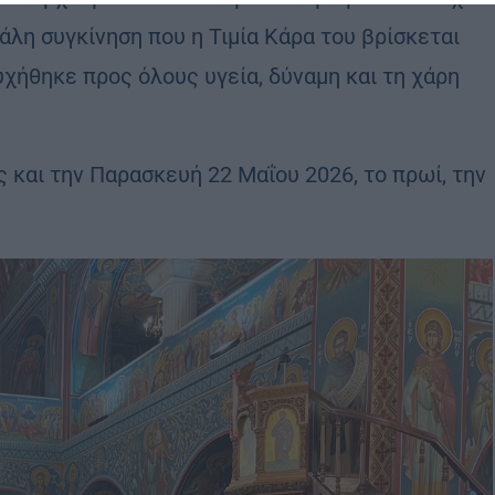
γάλη συγκίνηση που η Τιμία Κάρα του βρίσκεται
υχήθηκε προς όλους υγεία, δύναμη και τη χάρη
ς και την Παρασκευή 22 Μαΐου 2026, το πρωί, την