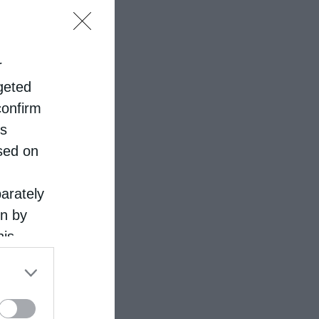
r
rgeted
confirm
is
sed on
parately
on by
his
 the
ose it to