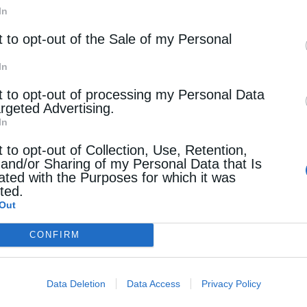
In
t to opt-out of the Sale of my Personal
In
t to opt-out of processing my Personal Data
argeted Advertising.
In
t to opt-out of Collection, Use, Retention,
 and/or Sharing of my Personal Data that Is
ated with the Purposes for which it was
cted.
Out
 στην παρουσία της Τιμίας Κάρας του Αγίου
CONFIRM
ς την με προσωπικά βιώματα από τα παιδικά του
 σύγχρονος άγιος της Εκκλησίας μας, μία
Data Deletion
Data Access
Privacy Policy
 υπάρχει μέσα στον κόσμο. Από μικρό παιδί είχα