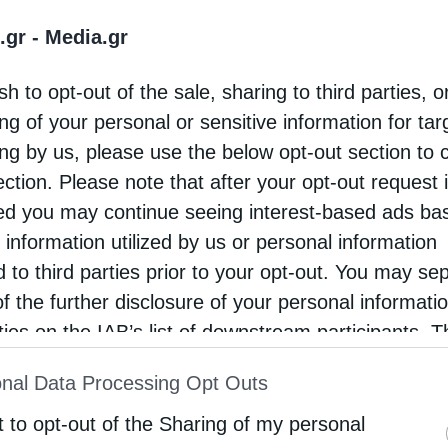
σα από τον πόνο και τον ξεριζωμό. Αυτή η μνήμη
ς μας, αλλά ευθύνη απέναντι στα παιδιά μας και
.gr -
Media.gr
 ενότητα και ελπίδα».
sh to opt-out of the sale, sharing to third parties, o
ng of your personal or sensitive information for ta
ing by us, please use the below opt-out section to 
ection. Please note that after your opt-out request 
d you may continue seeing interest-based ads ba
 information utilized by us or personal information
d to third parties prior to your opt-out. You may se
of the further disclosure of your personal informati
rties on the IAB’s list of downstream participants. T
ion may also be disclosed by us to third parties on
nal Data Processing Opt Outs
st of Downstream Participants
that may further discl
rd parties.
t to opt-out of the Sharing of my personal