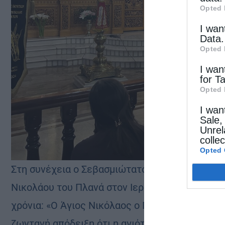
Opted 
I wan
Data.
Opted 
I wan
for T
Opted 
I wan
Sale,
Unrel
colle
Opted 
Στη συνέχεια ο Σεβασμιώτατος αναφέρθηκε και
Νικολάου του Πλανά στον Ιερό Ναό, συνδέοντά
χρόνια: «Ο Άγιος Νικόλαος ο Πλανάς είναι ένας
ζωντανή απόδειξη ότι η αγιότητα δεν έπαψε να