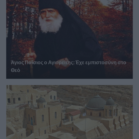
Άγιος Παΐσιος ο Αγιορείτης: Ἐχε εμπιστοσύνη στο
Θεό