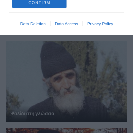
CONFIRM
Data Deletion
Data Access
Privacy Policy
Άγιος Παΐσιος: Η γλυκύτητα της πνευματικής ζωής
Ψαλίδι στη γλώσσα