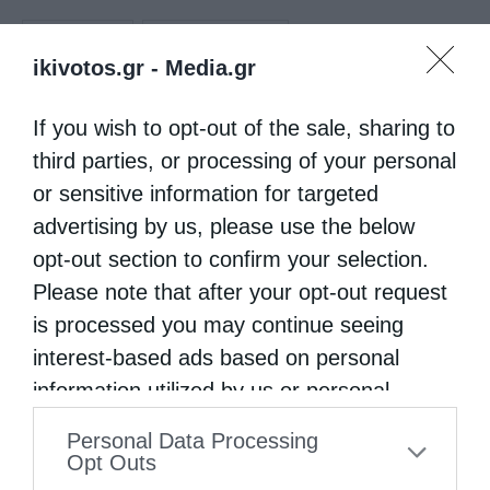
ΠΡΌΣΦΟΡΟ
ΠΩΣ ΦΤΙΆΧΝΕΤΑΙ
ikivotos.gr -
Media.gr
If you wish to opt-out of the sale, sharing to
0
ΜΟΙΡΑΣΟΥ
third parties, or processing of your personal
or sensitive information for targeted
advertising by us, please use the below
Προηγούμενο άρθρο
Φθιώτιδος: Ο ιερέας στο Ρέθυμνο δεν επιτέλεσε σωστά τα
opt-out section to confirm your selection.
καθηκοντά του
Please note that after your opt-out request
Επόμενο άρθρο
is processed you may continue seeing
Πρώην Καλαβρύτων Αμβρόσιος:EΝΑΣ ΑΚΟΜΗ ΥΒΡΙΣΤΗΣ
interest-based ads based on personal
ΜΑΣ-Ο κ. ΠΑΝΑΓΙΩΤΗΣ ΑΝΔΡΙΟΠΟΥΛΟΣ
information utilized by us or personal
information disclosed to third parties prior
Personal Data Processing
ΔΕΙΤΕ ΕΠΙΣΗΣ
to your opt-out. You may separately opt-out
Opt Outs
of the further disclosure of your personal