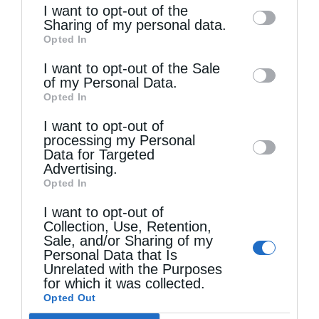
I want to opt-out of the
information by third parties on the IAB’s list
Sharing of my personal data.
Opted In
of downstream participants. This
information may also be disclosed by us to
I want to opt-out of the Sale
of my Personal Data.
third parties on the
IAB’s List of
Opted In
Downstream Participants
that may further
I want to opt-out of
disclose it to other third parties.
processing my Personal
Data for Targeted
Advertising.
Όσα πρέπει να γνωρίζουμε για τη νηστεία του...
Opted In
I want to opt-out of
Collection, Use, Retention,
Sale, and/or Sharing of my
Personal Data that Is
Unrelated with the Purposes
for which it was collected.
Opted Out