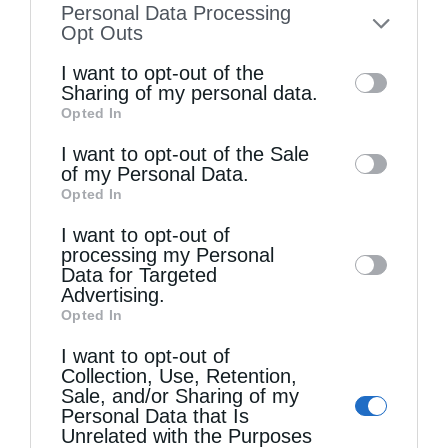
Personal Data Processing
to your opt-out. You may separately opt-out
Opt Outs
of the further disclosure of your personal
I want to opt-out of the
information by third parties on the IAB’s list
Sharing of my personal data.
Opted In
of downstream participants. This
information may also be disclosed by us to
I want to opt-out of the Sale
of my Personal Data.
third parties on the
IAB’s List of
Opted In
Downstream Participants
that may further
I want to opt-out of
disclose it to other third parties.
processing my Personal
Data for Targeted
Advertising.
Opted In
I want to opt-out of
Collection, Use, Retention,
Sale, and/or Sharing of my
Personal Data that Is
Unrelated with the Purposes