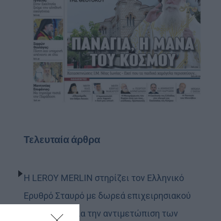
Τελευταία άρθρα
Η LEROY MERLIN στηρίζει τον Ελληνικό
Ερυθρό Σταυρό με δωρεά επιχειρησιακού
εξοπλισμού για την αντιμετώπιση των