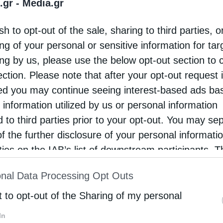
.gr -
Media.gr
sh to opt-out of the sale, sharing to third parties, o
ng of your personal or sensitive information for ta
ing by us, please use the below opt-out section to 
ection. Please note that after your opt-out request 
d you may continue seeing interest-based ads ba
 information utilized by us or personal information
d to third parties prior to your opt-out. You may se
of the further disclosure of your personal informati
rties on the IAB’s list of downstream participants. T
ion may also be disclosed by us to third parties on
nal Data Processing Opt Outs
st of Downstream Participants
that may further discl
rd parties.
t to opt-out of the Sharing of my personal
In