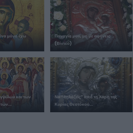
ένα μόνο έχω
Παναγία μου, μη με αφήνεις
(Βίντεο)
Αγγέλων και των
Να “θηλάζεις” από τη Χάρη της
των...
Κυρίας Θεοτόκου...