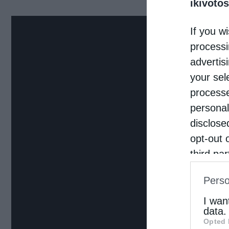
ikivotos
If you wi
processi
advertis
your sel
processe
personal
disclose
opt-out 
third pa
informat
Perso
IAB’s Li
other thi
I wan
data.
Opted 