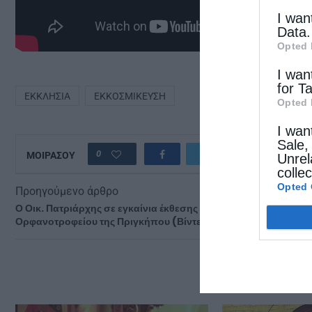
I wan
Data.
Opted 
I wan
for T
ΕΚΚΛΗΣΊΑ
ΕΚΚΟΣΜΊΚΕΥΣΗ
Opted 
I wan
Sale,
0
ΜΟΙΡΑΣΟΥ
Unrel
colle
Opted 
Προηγούμενο άρθρο
Ο Οικ. Πατριάρχης σε εγκαίνια έκθεσης για την ιστορία του
Ορφανοτροφείου της Πριγκήπου (Βίντεο)
ΔΕΙΤΕ