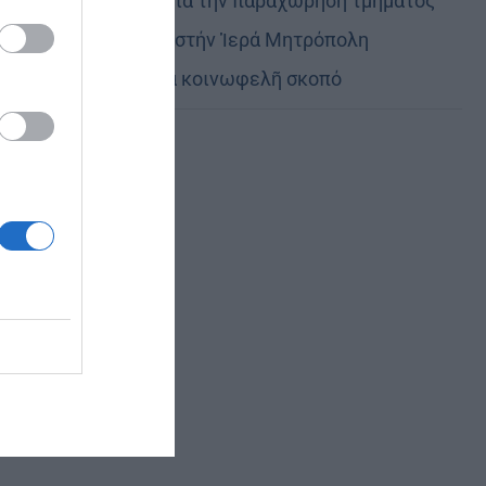
Εὐχαριστίες γιά τήν παραχώρηση τμήματος
στρατοπέδου στήν Ἱερά Μητρόπολη
Καστορίας γιά κοινωφελῆ σκοπό