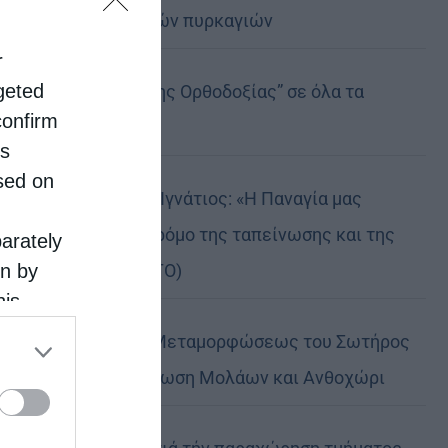
καταστροφικών πυρκαγιών
r
rgeted
Η “Κιβωτός της Ορθοδοξίας” σε όλα τα
confirm
περίπτερα
is
sed on
Δημητριάδος Ιγνάτιος: «Η Παναγία μας
δείχνει τον δρόμο της ταπείνωσης και της
parately
σιωπής» (ΦΩΤΟ)
on by
his
 the
Η εορτή της Μεταμορφώσεως του Σωτήρος
ose it to
σε Μεταμόρφωση Μολάων και Ανθοχώρι