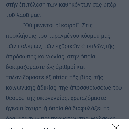
στήν ἐπιτέλεση τῶν καθηκόντων σας ὑπέρ
τοῦ λαοῦ μας.
“Οὐ μενετοί οἱ καιροί”. Στίς
προκλήσεις τοῦ ταραγμένου κόσμου μας,
τῶν πολέμων, τῶν ἐχθρικῶν ἀπειλῶν,τῆς
ἀπρόσωπης κοινωνίας, στήν ὁποία
δοκιμαζόμαστε ὡς ἀριθμοί καί
ταλανιζόμαστε ἐξ αἰτίας τῆς βίας, τῆς
κοινωνικῆς ἀδικίας, τῆς ἀποσαθρώσεως τοῦ
θεσμοῦ τῆς οἰκογενείας, χρειαζόμαστε
ἡγεσία ἰσχυρή, ἡ ὁποία θά διαφυλάξει τά
ὁράματα τῶν πρωτεργατῶν τῆς Ἑνώσεως