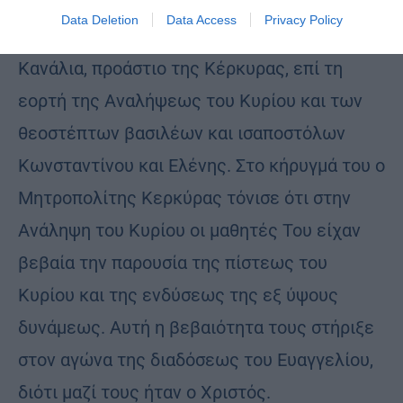
Νεκτάριος λειτούργησε στην πανηγυρίζουσα
Data Deletion
Data Access
Privacy Policy
ενορία Αγίων Κωνσταντίνου και Ελένης στα
Κανάλια, προάστιο της Κέρκυρας, επί τη
εορτή της Αναλήψεως του Κυρίου και των
θεοστέπτων βασιλέων και ισαποστόλων
Κωνσταντίνου και Ελένης. Στο κήρυγμά του ο
Μητροπολίτης Κερκύρας τόνισε ότι στην
Ανάληψη του Κυρίου οι μαθητές Του είχαν
βεβαία την παρουσία της πίστεως του
Κυρίου και της ενδύσεως της εξ ύψους
δυνάμεως. Αυτή η βεβαιότητα τους στήριξε
στον αγώνα της διαδόσεως του Ευαγγελίου,
διότι μαζί τους ήταν ο Χριστός.