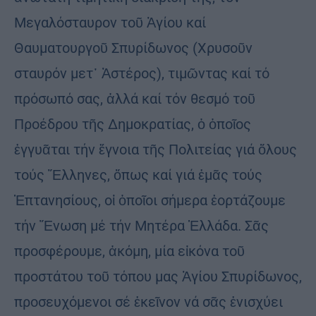
Μεγαλόσταυρον τοῦ Ἁγίου καί
Θαυματουργοῦ Σπυρίδωνος (Χρυσοῦν
σταυρόν μετ᾽ Ἀστέρος), τιμῶντας καί τό
πρόσωπό σας, ἀλλά καί τόν θεσμό τοῦ
Προέδρου τῆς Δημοκρατίας, ὁ ὁποῖος
ἐγγυᾶται τήν ἔγνοια τῆς Πολιτείας γιά ὅλους
τούς Ἕλληνες, ὅπως καί γιά ἐμᾶς τούς
Ἑπτανησίους, οἱ ὁποῖοι σήμερα ἑορτάζουμε
τήν Ἕνωση μέ τήν Μητέρα Ἑλλάδα. Σᾶς
προσφέρουμε, ἀκόμη, μία εἰκόνα τοῦ
προστάτου τοῦ τόπου μας Ἁγίου Σπυρίδωνος,
προσευχόμενοι σέ ἐκεῖνον νά σᾶς ἐνισχύει