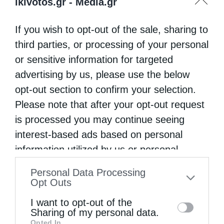
τῆς Ἑπτανήσου μέ τήν Ἑλλάδα καί θά
ikivotos.gr -
Media.gr
ἐξακολουθεῖ νά τά δικαιώνει! Προσβλέπουμε
If you wish to opt-out of the sale, sharing to
λοιπόν σέ σᾶς, κύριε Πρόεδρε, ὡς φύλακα
third parties, or processing of your personal
καί ἐμπνευστή! Ὡς εὖ παρέστητε!»
or sensitive information for targeted
Ο Πρόεδρος της Δημοκρατίας, εκτός
advertising by us, please use the below
opt-out section to confirm your selection.
πρωτοκόλλου, με συγκίνηση ευχαρίστησε
Please note that after your opt-out request
τον Σεβασμιώτατο για την τιμή που έλαβε
is processed you may continue seeing
και τόνισε ότι με τη βοήθεια του Αγίου
interest-based ads based on personal
Σπυρίδωνος θα συνεχίσει την προσπάθεια
information utilized by us or personal
επιτελέσεως των ευθυνοφόρων
information disclosed to third parties prior
Personal Data Processing
to your opt-out. You may separately opt-out
καθηκόντων του, για το καλό της πατρίδας.
Opt Outs
of the further disclosure of your personal
Στη συνέχεια, ο Πρόεδρος της
I want to opt-out of the
information by third parties on the IAB’s list
Sharing of my personal data.
Δημοκρατίας προσκύνησε το ιερό σκήνωμα
Opted In