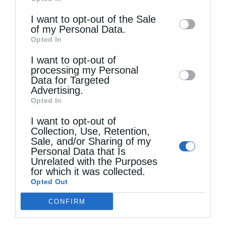
of downstream participants. This
του Αγίου και αναχώρησε πεζή για τις
information may also be disclosed by us to
I want to opt-out of the Sale
υπόλοιπες εκδηλώσεις: την επίσημη τελετή
of my Personal Data.
third parties on the
IAB’s List of
Opted In
Downstream Participants
that may further
στο Παλάτι των Αγίων Γεωργίου και Μιχαήλ,
I want to opt-out of
disclose it to other third parties.
την επιμνημόσυνη δέηση, την οποία τέλεσε ο
processing my Personal
Data for Targeted
Μητροπολίτης Κερκύρας στο Μνημείο της
Advertising.
Ενώσεως, την μαθητική και στρατιωτική
Opted In
παρέλαση με την συμμετοχή ελικοπτέρων
I want to opt-out of
Collection, Use, Retention,
του Στρατού Ξηράς και αεροσκάφους της
Sale, and/or Sharing of my
Personal Data that Is
ομάδας ΖΕΥΣ, και το επίσημο γεύμα. Σε όλες
Unrelated with the Purposes
for which it was collected.
τις εκδηλώσεις συμμετείχε και ο
Opted Out
Μητροπολίτης Κερκύρας.
CONFIRM
Το πρωί της 21ης Μαΐου 2026, ο κ.