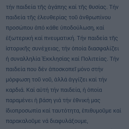
τήν παιδεία τῆς ἀγάπης καί τῆς θυσίας. Τήν
παιδεία τῆς ἐλευθερίας τοῦ ἀνθρωπίνου
προσώπου ἀπό κάθε ὑποδούλωση, καί
ἐξωτερική καί πνευματική. Τήν παιδεία τῆς
ἱστορικῆς συνέχειας, τήν ὁποία διασφαλίζει
ἡ συναλληλία Ἐκκλησίας καί Πολιτείας. Τήν
παιδεία που δέν ἀποσκοπεῖ μόνο στήν
μόρφωση τοῦ νοῦ, ἀλλά ἀγγίζει καί τήν
καρδιά. Καί αὐτή τήν παιδεία, ἡ ὁποία
παραμένει ἡ βάση γιά τήν ἐθνική μας
ἰδιοπροσωπία καί ταυτότητα, ἐπιθυμοῦμε καί
παρακαλοῦμε νά διαφυλάξουμε,