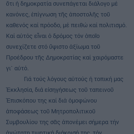
ὅτι ἡ δημοκρατία συνεπάγεται διάλογο μέ
κανόνες, ἐπίγνωση τῆς ἀποστολῆς τοῦ
καθενός καί πρόοδο, μέ πειθώ καί πολιτισμό.
Καί αὐτός εἶναι ὁ δρόμος τόν ὁποῖο
συνεχίζετε στό ὕψιστο ἀξίωμα τοῦ
Προέδρου τῆς Δημοκρατίας καί χαιρόμαστε
γι᾽ αὐτό.
Γιά τούς λόγους αὐτούς ἡ τοπική μας
Ἐκκλησία, διά εἰσηγήσεως τοῦ ταπεινοῦ
Ἐπισκόπου της καί διἀ ὁμοφώνου
ἀποφάσεως τοῦ Μητροπολιτικοῦ
Συμβουλίου της σᾶς ἀπονέμει σήμερα τήν
ἀνώτατη τιμητική διάκρισή της, τόν