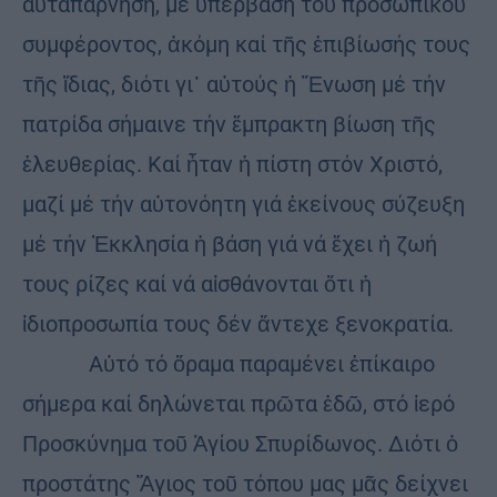
αὐταπάρνηση, μέ ὑπέρβαση τοῦ προσωπικοῦ
συμφέροντος, ἀκόμη καί τῆς ἐπιβίωσής τους
τῆς ἴδιας, διότι γι᾽ αὐτούς ἡ Ἕνωση μέ τήν
πατρίδα σήμαινε τήν ἔμπρακτη βίωση τῆς
ἐλευθερίας. Καί ἦταν ἡ πίστη στόν Χριστό,
μαζί μέ τήν αὐτονόητη γιά ἐκείνους σύζευξη
μέ τήν Ἐκκλησία ἡ βάση γιά νά ἔχει ἡ ζωή
τους ρίζες καί νά αἰσθάνονται ὅτι ἡ
ἰδιοπροσωπία τους δέν ἄντεχε ξενοκρατία.
Αὐτό τό ὅραμα παραμένει ἐπίκαιρο
σήμερα καί δηλώνεται πρῶτα ἐδῶ, στό ἱερό
Προσκύνημα τοῦ Ἁγίου Σπυρίδωνος. Διότι ὁ
προστάτης Ἅγιος τοῦ τόπου μας μᾶς δείχνει