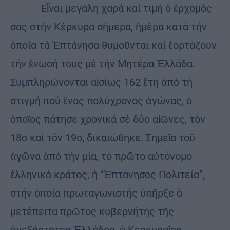
Εἶναι μεγάλη χαρά καί τιμή ὁ ἐρχομός
σας στήν Κέρκυρα σήμερα, ἡμέρα κατά τήν
ὁποία τά Ἑπτάνησα θυμοῦνται καί ἑορτάζουν
τήν ἕνωσή τους μέ τήν Μητέρα Ἑλλάδα.
Συμπληρώνονται αἰσίως 162 ἔτη ἀπό τή
στιγμή πού ἕνας πολύχρονος ἀγώνας, ὁ
ὁποῖος πάτησε χρονικά σέ δύο αἰῶνες, τόν
18ο καί τόν 19ο, δικαιώθηκε. Σημεῖα τοῦ
ἀγῶνα ἀπό τήν μία, τό πρῶτο αὐτόνομο
ἑλληνικό κράτος, ἡ “Ἑπτάνησος Πολιτεία”,
στήν ὁποία πρωταγωνιστής ὑπῆρξε ὁ
μετέπειτα πρῶτος κυβερνήτης τῆς