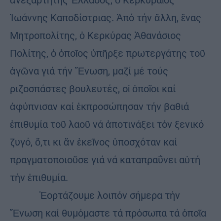
ἀνεξάρτητης Ἑλλάδος, ὁ Κερκυραῖος
Ἰωάννης Καποδίστριας. Ἀπό τήν ἄλλη, ἕνας
Μητροπολίτης, ὁ Κερκύρας Ἀθανάσιος
Πολίτης, ὁ ὁποῖος ὑπῆρξε πρωτεργάτης τοῦ
ἀγῶνα γιά τήν Ἕνωση, μαζί μέ τούς
ριζοσπάστες βουλευτές, οἱ ὁποῖοι καί
ἀφύπνισαν καί ἐκπροσώπησαν τήν βαθιά
ἐπιθυμία τοῦ λαοῦ νά ἀποτινάξει τόν ξενικό
ζυγό, ὅ,τι κι ἄν ἐκεῖνος ὑποσχόταν καί
πραγματοποιοῦσε γιά νά καταπραΰνει αὐτή
τήν ἐπιθυμία.
Ἑορτάζουμε λοιπόν σήμερα τήν
Ἕνωση καί θυμόμαστε τά πρόσωπα τά ὁποῖα