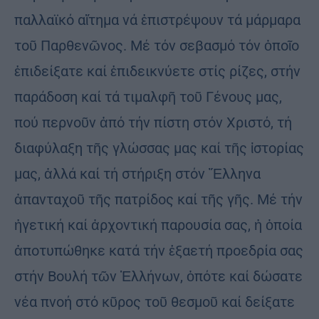
παλλαϊκό αἴτημα νά ἐπιστρέψουν τά μάρμαρα
τοῦ Παρθενῶνος. Μέ τόν σεβασμό τόν ὁποῖο
ἐπιδείξατε καί ἐπιδεικνύετε στίς ρίζες, στήν
παράδοση καί τά τιμαλφῆ τοῦ Γένους μας,
πού περνοῦν ἀπό τήν πίστη στόν Χριστό, τή
διαφύλαξη τῆς γλώσσας μας καί τῆς ἱστορίας
μας, ἀλλά καί τή στήριξη στόν Ἔλληνα
ἀπανταχοῦ τῆς πατρίδος καί τῆς γῆς. Μέ τήν
ἡγετική καί ἀρχοντική παρουσία σας, ἡ ὁποία
ἀποτυπώθηκε κατά τήν ἑξαετή προεδρία σας
στήν Βουλή τῶν Ἑλλήνων, ὁπότε καί δώσατε
νέα πνοή στό κῦρος τοῦ θεσμοῦ καί δείξατε