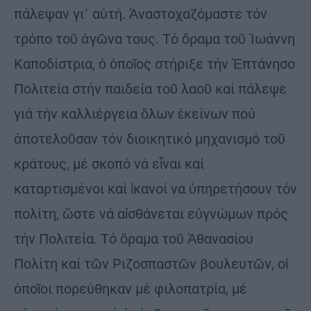
πάλεψαν γι᾽ αὐτή. Ἀναστοχαζόμαστε τόν
τρόπο τοῦ ἀγῶνα τους. Τό ὅραμα τοῦ Ἰωάννη
Καποδίστρια, ὁ ὁποῖος στήριξε τήν Ἑπτάνησο
Πολιτεία στήν παιδεία τοῦ λαοῦ καί πάλεψε
γιά τήν καλλιέργεια ὅλων ἐκείνων πού
ἀποτελοῦσαν τόν διοικητικό μηχανισμό τοῦ
κράτους, μέ σκοπό νά εἶναι καί
καταρτισμένοι καί ἱκανοί να ὑπηρετήσουν τόν
πολίτη, ὥστε νά αἰσθάνεται εὐγνώμων πρός
τήν Πολιτεία. Τό ὅραμα τοῦ Ἀθανασίου
Πολίτη καί τῶν Ριζοσπαστῶν βουλευτῶν, οἱ
ὁποῖοι πορεύθηκαν μέ φιλοπατρία, μέ