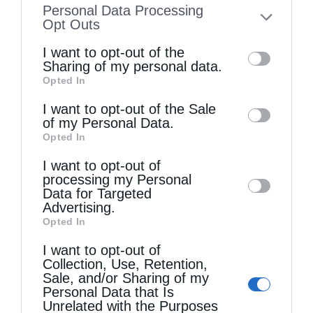
Personal Data Processing
to your opt-out. You may separately opt-out
Opt Outs
of the further disclosure of your personal
I want to opt-out of the
information by third parties on the IAB’s list
Sharing of my personal data.
Opted In
of downstream participants. This
information may also be disclosed by us to
I want to opt-out of the Sale
of my Personal Data.
third parties on the
IAB’s List of
Opted In
Downstream Participants
that may further
Ετήσιο Μνημόσυνο του Αοιδίμου Μητροπολίτου
I want to opt-out of
disclose it to other third parties.
Κορίνθου κυρού Διονυσίου...
processing my Personal
Data for Targeted
Advertising.
Opted In
I want to opt-out of
Collection, Use, Retention,
Sale, and/or Sharing of my
Personal Data that Is
Unrelated with the Purposes