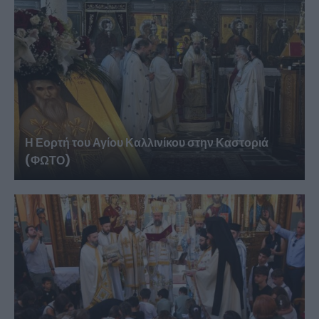
Η Εορτή του Αγίου Καλλινίκου στην Καστοριά
(ΦΩΤΟ)