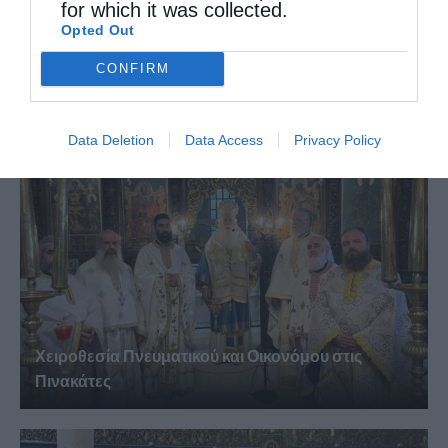
for which it was collected.
Opted Out
Ο Ελληνικός Ερυθρός Σταυρός υπενθυμίζει τι
CONFIRM
πρέπει να...
Data Deletion
Data Access
Privacy Policy
Χειροθεσία Πνευματικού και Οικονόμου στις
Πινακάτες