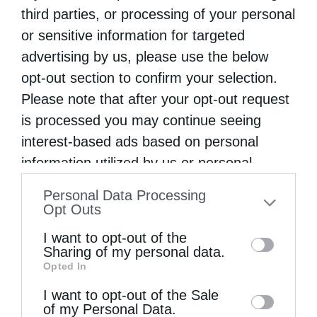
third parties, or processing of your personal
or sensitive information for targeted
advertising by us, please use the below
opt-out section to confirm your selection.
Η “Κιβωτός της Ορθοδοξίας” σε όλα τα περίπτερα
Please note that after your opt-out request
is processed you may continue seeing
interest-based ads based on personal
information utilized by us or personal
information disclosed to third parties prior
Personal Data Processing
to your opt-out. You may separately opt-out
Opt Outs
of the further disclosure of your personal
I want to opt-out of the
information by third parties on the IAB’s list
Sharing of my personal data.
Opted In
of downstream participants. This
Δημητριάδος Ιγνάτιος: «Η Παναγία μας δείχνει τον
information may also be disclosed by us to
I want to opt-out of the Sale
δρόμο...
of my Personal Data.
third parties on the
IAB’s List of