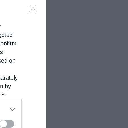
r
rgeted
confirm
is
sed on
parately
on by
his
 the
ose it to