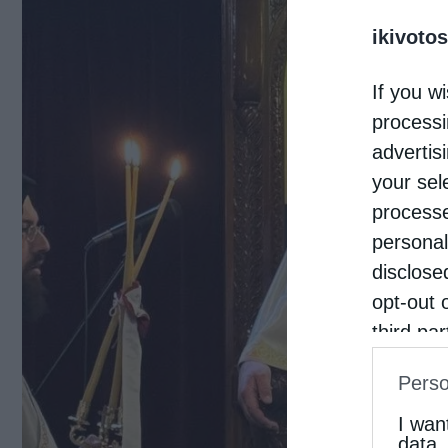
ikivotos
If you wi
processi
advertis
your sel
processe
personal
disclose
opt-out 
third pa
informat
Perso
IAB’s Li
other thi
I wan
data.