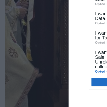
Opted 
I wan
Data.
Opted 
I wan
for T
Opted 
I wan
Sale,
Unrel
colle
Opted 