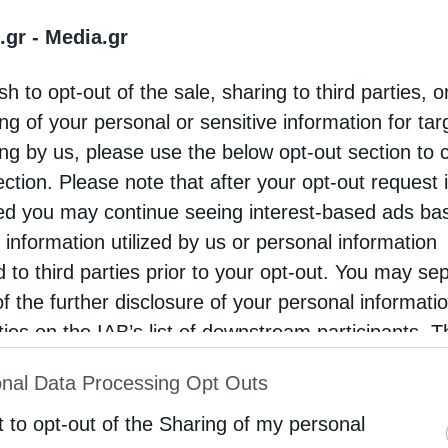
.gr -
Media.gr
sh to opt-out of the sale, sharing to third parties, o
ng of your personal or sensitive information for ta
ing by us, please use the below opt-out section to 
ection. Please note that after your opt-out request 
d you may continue seeing interest-based ads ba
 information utilized by us or personal information
d to third parties prior to your opt-out. You may se
of the further disclosure of your personal informati
rties on the IAB’s list of downstream participants. T
ion may also be disclosed by us to third parties on
nal Data Processing Opt Outs
st of Downstream Participants
that may further discl
rd parties.
t to opt-out of the Sharing of my personal