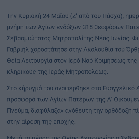
Τ
ην Κυριακή 24 Μαΐου (Ζ’ από του Πάσχα), ημέρ
μνήμη των Αγίων ενδόξων 318 θεοφόρων Πατέρω
Σεβασμιώτατος Μητροπολίτης Νέας Ιωνίας, Φι
Γαβριήλ χοροστάτησε στην Ακολουθία του Όρθρ
Θεία Λειτουργία στον Ιερό Ναό Κοιμήσεως της
κληρικούς της Ιεράς Μητροπόλεως.
Στο κήρυγμά του αναφέρθηκε στο Ευαγγελικό Αν
προσφορά των Αγίων Πατέρων της Α’ Οικουμενι
Πνεύμα, διαφύλαξαν ανόθευτη την ορθόδοξη πί
στην αίρεση της εποχής.
Μετά το πέρας της Θείας Λειτουργίας ο Σεβα