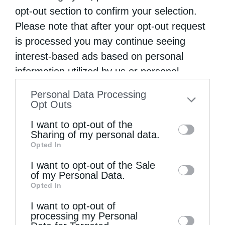
opt-out section to confirm your selection.
Please note that after your opt-out request
Ξεκίνησαν οι Παρακλήσεις στην Κυρία Θεοτόκο
is processed you may continue seeing
(Βίντεο)
interest-based ads based on personal
information utilized by us or personal
information disclosed to third parties prior
Personal Data Processing
to your opt-out. You may separately opt-out
Opt Outs
of the further disclosure of your personal
I want to opt-out of the
information by third parties on the IAB’s list
Sharing of my personal data.
Opted In
of downstream participants. This
information may also be disclosed by us to
I want to opt-out of the Sale
of my Personal Data.
third parties on the
IAB’s List of
Περί των Αγίων Αγγέλων και των Ουρανίων
Opted In
Downstream Participants
that may further
Ταγματων...
I want to opt-out of
disclose it to other third parties.
processing my Personal