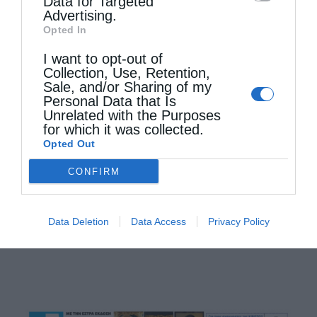
Data for Targeted
Advertising.
Opted In
I want to opt-out of
Collection, Use, Retention,
Sale, and/or Sharing of my
Personal Data that Is
Unrelated with the Purposes
for which it was collected.
Opted Out
Να “θηλάζεις” από τη Χάρη της Κυρίας
Θεοτόκου...
CONFIRM
Data Deletion
Data Access
Privacy Policy