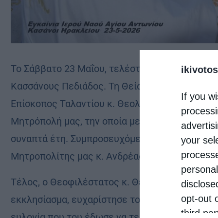
Το Σάββατο 23 Μαΐου, τελέστηκαν τα Ιερά Εγκα
ikivotos
Κασσάνους Πεδιάδος. Τη Θεία Λειτουργία και τ
If you wi
Επίσκοπος Ταλαντίου κ. Θεολόγος, ο οποίος το
processi
Μητρόπολή μας, την οποία με πλήρη αφοσίωση,
advertis
συναπτά έτη. Συμπροσευχόμενος εκ του Ιερού
your sel
processe
Μητροπολίτης μας κ. Ανδρέας.
personal
Τέλος, ο Θεοφιλέστατος κ. Θεολόγος, αφού ο
disclose
opt-out 
εκκλησίασμα, ευχαρίστησε τον Σεβασμιώτατο Πο
third pa
ευλογία που του έδωσε να τελέσει τα Ιερά Εγκ