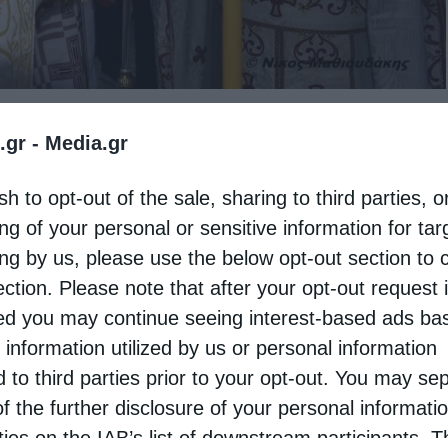
ίνια στον Ιερό Ναό Αγίου Αντωνίου στους
.gr -
Media.gr
α Ιερά Εγκαίνια τέλεσε ο Θεοφιλέστατος
sh to opt-out of the sale, sharing to third parties, o
 Σαββατοκύριακο λειτουργεί στην Ιερά
ng of your personal or sensitive information for ta
 και εργατικότητα διακόνησε για δέκα πέντε
ing by us, please use the below opt-out section to 
 Βήματος παρέστη ο Σεβασμιώτατος
ection. Please note that after your opt-out request 
d you may continue seeing interest-based ads ba
 information utilized by us or personal information
μίλησε καταλλήλως προς το πολυπληθές
d to third parties prior to your opt-out. You may se
of the further disclosure of your personal informati
ιμενάρχη μας κ. Ανδρέα για τη χαρά και την
rties on the IAB’s list of downstream participants. T
αίνια. Από την πλευρά του, ο Σεβασμιώτατος