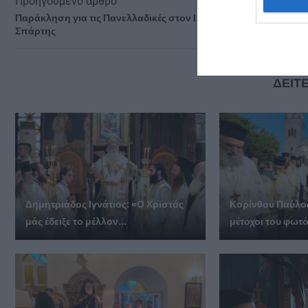
Προηγούμενο άρθρο
Παράκληση για τις Πανελλαδικές στον Ι.Ν. Αγίου Νικολάου
Σπάρτης
ΔΕΙΤΕ
Δημητριάδος Ιγνάτιος: «Ο Χριστός
Κορίνθου Παύλος
μάς έδειξε το μέλλον...
μέτοχοι του φωτός