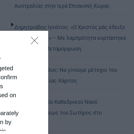
Αυστραλίας στην Ιερά Επισκοπή Χώρας
Δημητριάδος Ιγνάτιος: «Ο Χριστός μάς έδειξε
το μέλλον μας» – Με λαμπρότητα εορτάστηκε
στον Βόλο η Μεταμόρφωση
r
rgeted
Κορίνθου Παύλος: Να γίνουμε μέτοχοι του
confirm
φωτός της Θείας Χάριτος
is
sed on
Πανήγυρη Ιερού Καθεδρικού Ναού
Μεταμορφώσεως του Σωτήρος στο
parately
on by
Αρκαλοχώρι
his