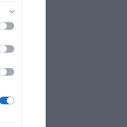
 the
ose it to