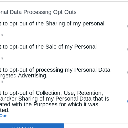
ion may also be disclosed by us to third parties on
του, με ιδιαίτερη συγκίνηση εξέφρασε τη χαρά
nal Data Processing Opt Outs
st of Downstream Participants
that may further discl
σε τα πρώτα του Εγκαίνια στον Ιερό Ναό Αγίου
rd parties.
t to opt-out of the Sharing of my personal
έα του αρχιερατικά καθήκοντα.
In
ώα Πεδιάδας κ. Βασίλης Κεγκέρογλου και η
t to opt-out of the Sale of my Personal
νάκη, η οποία συγκινημένη παρακολούθησε τα
In
t to opt-out of processing my Personal Data
argeted Advertising.
In
t to opt-out of Collection, Use, Retention,
 and/or Sharing of my Personal Data that Is
ated with the Purposes for which it was
cted.
Out