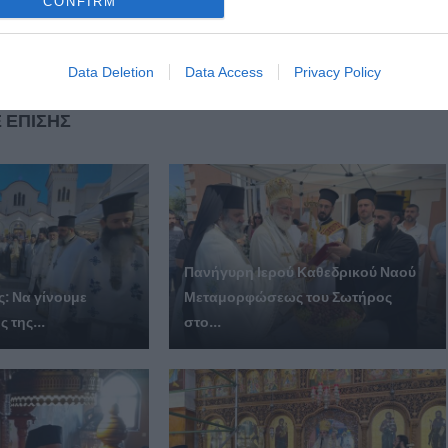
Επόμενο άρθρο
CONFIRM
Υποδοχή εργαζομένων της ΒΦΛ Καβάλας στον Παιδικό
Σταθμό της Ι.Μ. Μεσσηνίας
Data Deletion
Data Access
Privacy Policy
 ΕΠΙΣΗΣ
Πανήγυρη Ιερού Καθεδρικού Ναού
: Να γίνουμε
Μεταμορφώσεως του Σωτήρος
 της...
στο...