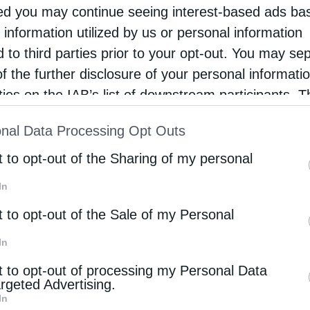
d you may continue seeing interest-based ads ba
λέτης Αγίας Γραφής
, ερμηνεία και σχολιασμός
 information utilized by us or personal information
υριακής και ακολουθεί συζήτηση. Το Αγιογραφικό
d to third parties prior to your opt-out. You may se
ης. Η σημερινή συνάντηση θα είναι η τελευταία
of the further disclosure of your personal informati
rties on the IAB’s list of downstream participants. T
Κύκλου Μελέτης Αγίας Γραφής θα ξεκινήσουν
ion may also be disclosed by us to third parties on
γραμμα που θα ανακοινώσει ο Ιερός Ναός για τη
nal Data Processing Opt Outs
st of Downstream Participants
that may further discl
rd parties.
t to opt-out of the Sharing of my personal
In
ΑΓΊΑΣ ΓΡΑΦΉΣ
t to opt-out of the Sale of my Personal
In
t to opt-out of processing my Personal Data
argeted Advertising.
Επόμενο άρθρο
In
Κοιμήθηκε ως Μοναχός (Βίντεο)