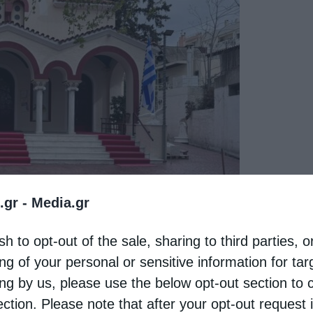
.gr -
Media.gr
sh to opt-out of the sale, sharing to third parties, o
ng of your personal or sensitive information for ta
ing by us, please use the below opt-out section to 
ν δραστηριοτήτων του
Ι. Ναού Αγίου Ιωάννου Ν.
ection. Please note that after your opt-out request 
ως
και κάθε Πέμπτη, στις 18:00
, στο Πνευματικό