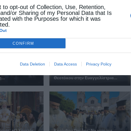
t to opt-out of Collection, Use, Retention,
 and/or Sharing of my Personal Data that Is
 ΕΠΙΣΗΣ
ated with the Purposes for which it was
cted.
Out
CONFIRM
ρτασμός της
Data Deletion
Data Access
Privacy Policy
 του Σωτήρος στην
Η εορτή της Κοιμήσεως της
...
Θεοτόκου στην Ευαγγελίστρια...
άτιος: «Ο Χριστός
Κορίνθου Παύλος: Να γίνουμε