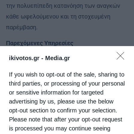
την πολυεπίπεδη κατανόηση των αναγκών
κάθε ωφελούμενου και τη στοχευμένη
παρέμβαση.
Παρεχόμενες Υπηρεσίες
ikivotos.gr -
Media.gr
Το Κέντρο προσφέρει ένα ολοκληρωμένο
πλέγμα υπηρεσιών:
If you wish to opt-out of the sale, sharing to
third parties, or processing of your personal
· Ιατρική και νευροψυχολογική αξιολόγηση
or sensitive information for targeted
και τακτική παρακολούθηση
advertising by us, please use the below
opt-out section to confirm your selection.
· Υπηρεσίες εξωτερικών ιατρείων
Please note that after your opt-out request
· Ημερήσια φροντίδα και θεραπευτικές
is processed you may continue seeing