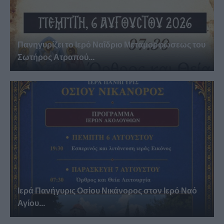
Πανηγυρίζει το Ιερό Ναΐδριο Μεταμορφώσεως του
Σωτήρος Ατραπού...
Ιερά Πανήγυρις Οσίου Νικάνορος στον Ιερό Ναό
Αγίου...