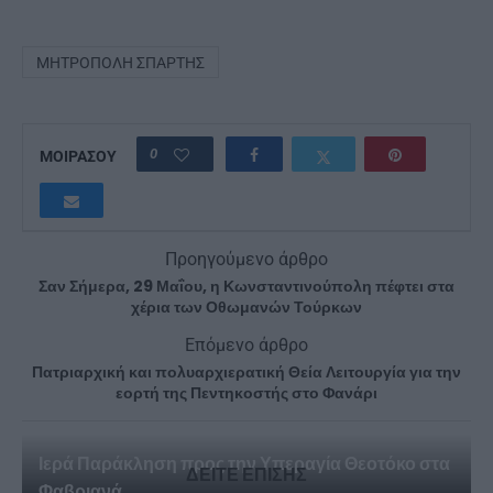
ΜΗΤΡΌΠΟΛΗ ΣΠΆΡΤΗΣ
0
ΜΟΙΡΑΣΟΥ
Προηγούμενο άρθρο
Σαν Σήμερα, 29 Μαΐου, η Κωνσταντινούπολη πέφτει στα
χέρια των Οθωμανών Τούρκων
Επόμενο άρθρο
Πατριαρχική και πολυαρχιερατική Θεία Λειτουργία για την
εορτή της Πεντηκοστής στο Φανάρι
Ιερά Παράκληση προς την Υπεραγία Θεοτόκο στα
ΔΕΙΤΕ ΕΠΙΣΗΣ
Φαβριανά...