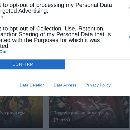
t to opt-out of processing my Personal Data
argeted Advertising.
In
Επόμενο άρθρο
t to opt-out of Collection, Use, Retention,
 and/or Sharing of my Personal Data that Is
Η εορτή της Πεντηκοστής στη Ν. Ιωνία (ΦΩΤΟ)
ated with the Purposes for which it was
cted.
Out
 ΕΠΙΣΗΣ
CONFIRM
Data Deletion
Data Access
Privacy Policy
ένα μόνο έχω
Παναγία μου, μη με αφήνεις
(Βίντεο)