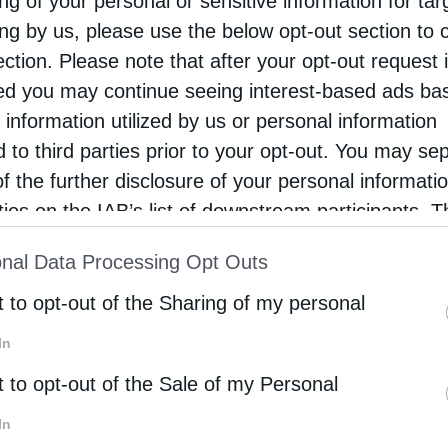
ng of your personal or sensitive information for ta
ing by us, please use the below opt-out section to 
ection. Please note that after your opt-out request 
d you may continue seeing interest-based ads ba
 information utilized by us or personal information
d to third parties prior to your opt-out. You may se
of the further disclosure of your personal informati
rties on the IAB’s list of downstream participants. T
ion may also be disclosed by us to third parties on
nal Data Processing Opt Outs
st of Downstream Participants
that may further discl
rd parties.
t to opt-out of the Sharing of my personal
In
t to opt-out of the Sale of my Personal
In