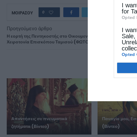
I wan
for T
0
ΜΟΙΡΑΣΟΥ
Opted 
Προηγούμενο άρθρο
I wan
Sale,
Η εορτή της Πεντηκοστής στο Οικουμενικό Πατριαρχείο –
Unrel
Χειροτονία Επισκόπου Ταμισού (ΦΩΤΟ)
colle
Opted 
ΔΕΙΤΕ
Απαντήσεις σε πνευματικά
Παναγία μου, Εσ
ζητήματα (Βίντεο)
(Βίντεο)