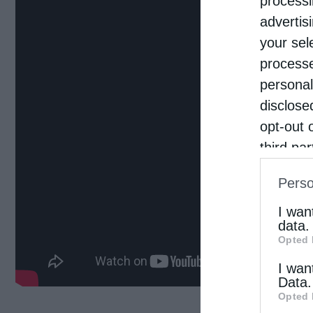
processi
advertis
your sel
processe
personal
disclose
opt-out 
third pa
informat
Perso
IAB’s Li
other thi
I wan
data.
Opted 
I wan
Data.
Opted 