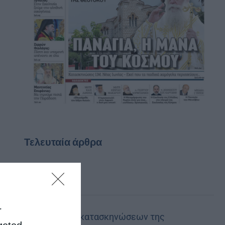
Τελευταία άρθρα
Ο θείος έρως
r
Στελέχη των κατασκηνώσεων της