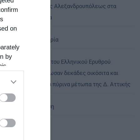
rgeted
Μητροπόλεως Αλεξανδρουπόλεως στα
confirm
Πριγκηπόνησα
is
sed on
Ηθική ελευθερία
parately
on by
Οι εθελοντές του Ελληνικού Ερυθρού
his
Σταυρού διέσωσαν δεκάδες οικόσιτα και
 the
άγρια ζώα στα πύρινα μέτωπα της Δ. Αττικής
ose it to
Η Εξομολόγηση