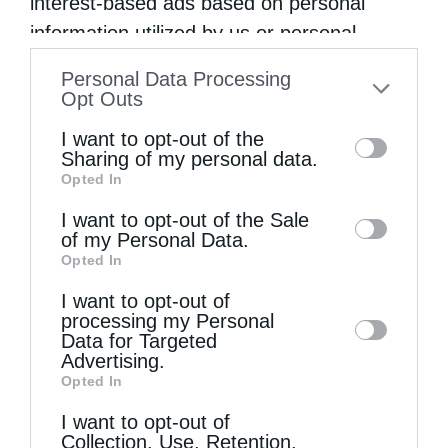
interest-based ads based on personal
Προηγούμενο άρθρο
information utilized by us or personal
Μέγας Πανηγυρικός Εσπερινός Αγίου Πνεύματος στη Ν.
information disclosed to third parties prior
Φιλαδέλφεια (ΦΩΤΟ)
Personal Data Processing
to your opt-out. You may separately opt-out
Opt Outs
Επόμενο άρθρο
of the further disclosure of your personal
Ένα ιστορικό μομέντο για την Ορθοδοξία στη Λιθουανία
I want to opt-out of the
information by third parties on the IAB’s list
Sharing of my personal data.
Opted In
of downstream participants. This
ΔΕΙΤΕ ΕΠΙΣΗΣ
information may also be disclosed by us to
I want to opt-out of the Sale
of my Personal Data.
third parties on the
IAB’s List of
Opted In
Downstream Participants
that may further
I want to opt-out of
disclose it to other third parties.
processing my Personal
Data for Targeted
Advertising.
Opted In
I want to opt-out of
Collection, Use, Retention,