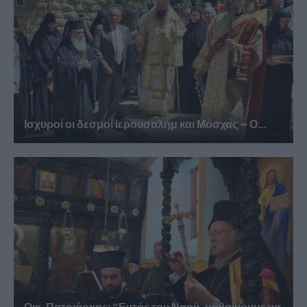
Ισχυροί οι δεσμοί Ιερουσαλήμ και Μόσχας – Ο...