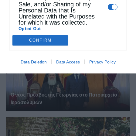
Sale, and/or Sharing of my
Personal Data that Is
Η Εορτή της Αγίας Άννης στα Ιεροσόλυμα
Unrelated with the Purposes
for which it was collected.
Opted Out
CONFIRM
Data Deletion
Data Access
Privacy Policy
Ο νέος Πρέσβυς της Γεωργίας στο Πατριαρχείο
Ιεροσολύμων