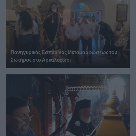
Πανηγυρικός Εσπερινός Μεταμορφώσεως του
Σωτήρος στο Αρκαλοχώρι