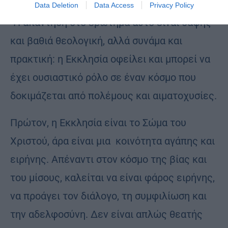
Data Deletion
Data Access
Privacy Policy
-Η απάντηση στο ερώτημα αυτό είναι σαφής
και βαθιά θεολογική, αλλά συνάμα και
πρακτική: η Εκκλησία οφείλει και μπορεί να
έχει ουσιαστικό ρόλο σε έναν κόσμο που
δοκιμάζεται από πολέμους και αιματοχυσίες.
Πρώτον, η Εκκλησία είναι το Σώμα του
Χριστού, άρα είναι μια κοινότητα αγάπης και
ειρήνης. Απέναντι στον κόσμο της βίας και
του μίσους, καλείται να είναι φάρος ειρήνης,
να προάγει τον διάλογο, τη συμφιλίωση και
την αδελφοσύνη. Δεν είναι απλώς θεατής