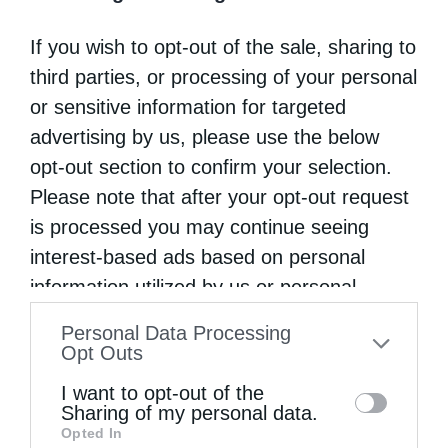
την αναψυχή που λαμβάνουν, έρχονται σε
If you wish to opt-out of the sale, sharing to
επαφή και με την λειτουργική ζωή και
third parties, or processing of your personal
παράδοση της Εκκλησίας μας και μαθαίνουν
or sensitive information for targeted
την κοινοτική ζωή.
advertising by us, please use the below
opt-out section to confirm your selection.
Τέλος, ενθαρρύνουμε τους νέους να
Please note that after your opt-out request
δραστηριοποιούνται και να συμμετέχουν στα
is processed you may continue seeing
interest-based ads based on personal
κοινωνικά έργα της Μητρόπολης και της
information utilized by us or personal
τοπικής κοινωνίας, καλλιεργώντας έτσι την
information disclosed to third parties prior
αγάπη προς τον πλησίον και τη βιωματική
Personal Data Processing
to your opt-out. You may separately opt-out
Opt Outs
πίστη.
of the further disclosure of your personal
I want to opt-out of the
information by third parties on the IAB’s list
Sharing of my personal data.
Με αυτήν την προσέγγιση, η Μητρόπολη μας
Opted In
of downstream participants. This