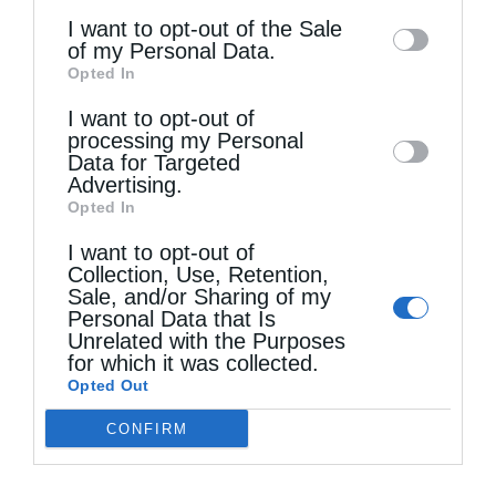
στοχεύει να προσφέρει στους νέους μια
information may also be disclosed by us to
I want to opt-out of the Sale
ζωντανή και σύγχρονη Εκκλησία, μια αγκαλιά
of my Personal Data.
third parties on the
IAB’s List of
Opted In
Downstream Participants
that may further
που τους στηρίζει και έναν χώρο όπου η
I want to opt-out of
disclose it to other third parties.
πίστη γίνεται ζωή. Με τη βοήθεια του Θεού
processing my Personal
Data for Targeted
και την ενεργή συμμετοχή των ίδιων των
Advertising.
νέων, ευελπιστούμε να καλλιεργήσουμε μια
Opted In
γενιά που θα ζει και θα μαρτυρεί Χριστό με
I want to opt-out of
Collection, Use, Retention,
θάρρος και αγάπη.
Sale, and/or Sharing of my
Personal Data that Is
Unrelated with the Purposes
for which it was collected.
Opted Out
–
Σε έναν κόσμο που φλέγεται σήμερα από
CONFIRM
πολέμους και αιματοχυσίες, η Εκκλησία
έχει ουσιαστικό ρόλο και ποιος είναι αυτός;