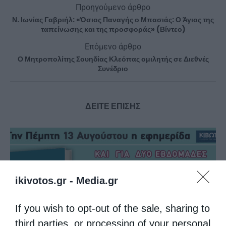
Προηγούμενο άρθρο
Ν. Ιωνίας Γαβριήλ: «Όσιος Παναγής ο Μπασιάς: Ο Άγιος της
ταπείνωσης και της προσφοράς» (Βίντεο)
Επόμενο άρθρο
Ο Μητροπολίτης Σουηδίας Κλεόπας ομιλητής σε Διεθνές
Συνέδριο
ΔΕΙΤΕ ΕΠΙΣΗΣ
ikivotos.gr -
Media.gr
If you wish to opt-out of the sale, sharing to
third parties, or processing of your personal