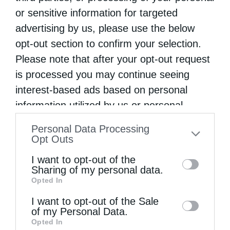
Την Πέμπτη, 13 Αυγούστου, κυκλοφορεί το νέο
or sensitive information for targeted
φύλλο...
advertising by us, please use the below
opt-out section to confirm your selection.
Please note that after your opt-out request
is processed you may continue seeing
interest-based ads based on personal
information utilized by us or personal
information disclosed to third parties prior
Personal Data Processing
to your opt-out. You may separately opt-out
Opt Outs
of the further disclosure of your personal
I want to opt-out of the
Πειραιώς Σεραφείμ: Να χαίρεστε τη ζωή εδώ,
information by third parties on the IAB’s list
Sharing of my personal data.
αλλά...
Opted In
of downstream participants. This
information may also be disclosed by us to
I want to opt-out of the Sale
of my Personal Data.
third parties on the
IAB’s List of
Opted In
Downstream Participants
that may further