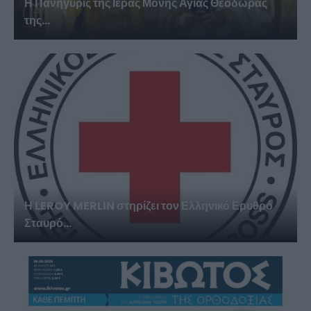
Η Πανήγυρις της Ιεράς Μονής Αγίας Θεοδώρας
της...
Η LEROY MERLIN στηρίζει τον Ελληνικό Ερυθρό
Σταυρό...