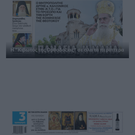
Η “Κιβωτός της Ορθοδοξίας” σε όλα τα περίπτερα