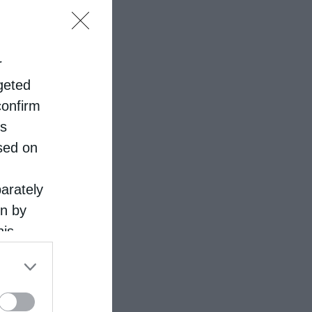
r
rgeted
confirm
is
sed on
parately
on by
his
 the
ose it to