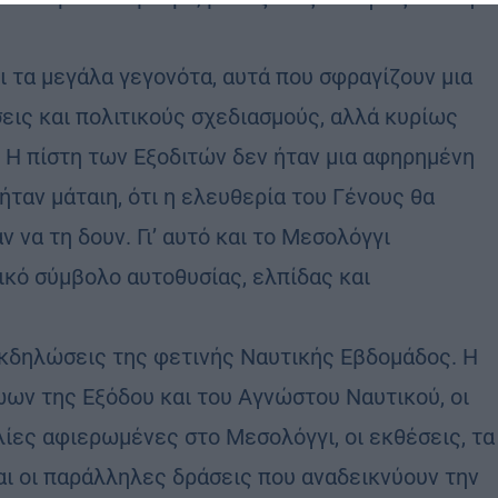
ι τα μεγάλα γεγονότα, αυτά που σφραγίζουν μια
εις και πολιτικούς σχεδιασμούς, αλλά κυρίως
 Η πίστη των Εξοδιτών δεν ήταν μια αφηρημένη
 ήταν μάταιη, ότι η ελευθερία του Γένους θα
ν να τη δουν. Γι’ αυτό και το Μεσολόγγι
ικό σύμβολο αυτοθυσίας, ελπίδας και
εκδηλώσεις της φετινής Ναυτικής Εβδομάδος. Η
ώων της Εξόδου και του Αγνώστου Ναυτικού, οι
λίες αφιερωμένες στο Μεσολόγγι, οι εκθέσεις, τα
αι οι παράλληλες δράσεις που αναδεικνύουν την