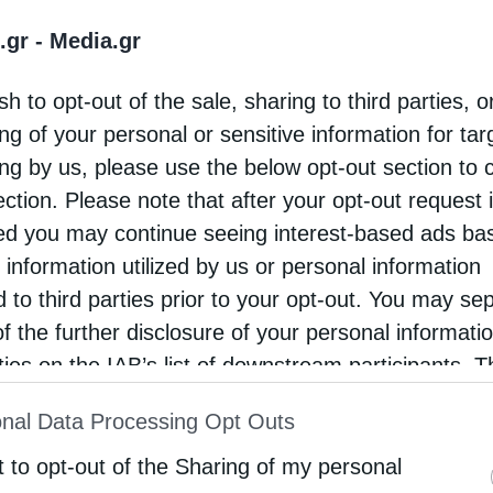
λαίσιο Συνέντευξης Τύπου που παρεχώρησε στα
.gr -
Media.gr
 και Αλμυρού και πρόεδρος του φορέα
sh to opt-out of the sale, sharing to third parties, o
ος «Μαγνήτων Κιβωτός για τη διάσωση του
ng of your personal or sensitive information for ta
ία των συντελεστών της διοργάνωσης.
ing by us, please use the below opt-out section to 
εθεί στις εκδηλώσεις της Ναυτικής Εβδομάδας
ection. Please note that after your opt-out request 
είναι αφιερωμένες στο Μεσολόγγι με αφορμή τη
d you may continue seeing interest-based ads ba
 information utilized by us or personal information
d to third parties prior to your opt-out. You may se
αι συμμετέχουν, ώστε να μπορούμε να ζούμε
of the further disclosure of your personal informati
νισε ο κ. Ιγνάτιος και συμπλήρωσε πως «η ιδέα
rties on the IAB’s list of downstream participants. T
αναδεικνύοντας την συνέργεια, την ελεύθερη
ion may also be disclosed by us to third parties on
nal Data Processing Opt Outs
 τα θεματικά αφιερώματα που δίνουν μηνύματα»
st of Downstream Participants
that may further discl
rd parties.
t to opt-out of the Sharing of my personal
υματική ελευθερία των ανθρώπων»