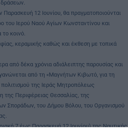
 δράσεων.
ν Παρασκευή 12 Ιουνίου, θα πραγματοποιούνται
ρο του Ιερού Ναού Αγίων Κωνσταντίνου και
 το κοινό.
ίας, κεραμικής καθώς και έκθεση με τοπικά
ερα από δέκα χρόνια αδιάλειπτης παρουσίας και
ργανώνεται από τη «Μαγνήτων Κιβωτό, για τη
α πολιτισμού της Ιεράς Μητροπόλεως
η της Περιφέρειας Θεσσαλίας, της
ων Σποράδων, του Δήμου Βόλου, του Οργανισμού
ας.
ιακή 7 έως Παρασκευή 12 Ιουνίου) της Ναυτικής