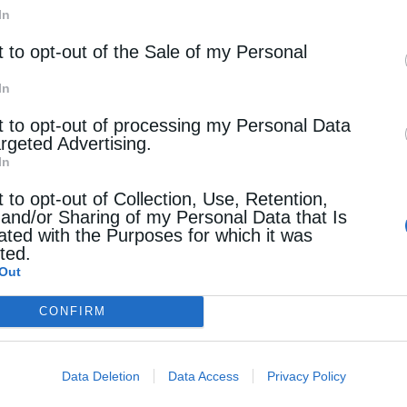
Μητρόπολη Δημητριάδος έχει εκδοθεί το
In
ου ο Σεβασμιώτατος Μητροπολίτης
t to opt-out of the Sale of my Personal
 τα εξής:
In
ά φέτος έναν ξεχωριστό χαρακτήρα και ένα
t to opt-out of processing my Personal Data
νη στην Ιερά Πόλη του Μεσολογγίου, με αφορμή
argeted Advertising.
In
κή Έξοδο της φρουράς των Ελεύθερων
t to opt-out of Collection, Use, Retention,
α μεγάλο προσκύνημα ιστορικής μνήμης.
 and/or Sharing of my Personal Data that Is
ated with the Purposes for which it was
 του Γένους», καθώς είναι ένας τόπος όπου η
cted.
με τρόπο μοναδικό. Εκεί, άνθρωποι εξαντλημένοι
Out
ία επέλεξαν να εξέλθουν ελεύθεροι παρά να
CONFIRM
 Η απόφασή τους αυτή δεν υπήρξε απλώς και
α πίστεως στην αξία της ανθρώπινης
Data Deletion
Data Access
Privacy Policy
τα ανθρώπινα μέτρα, μια Έξοδος στο φως και την