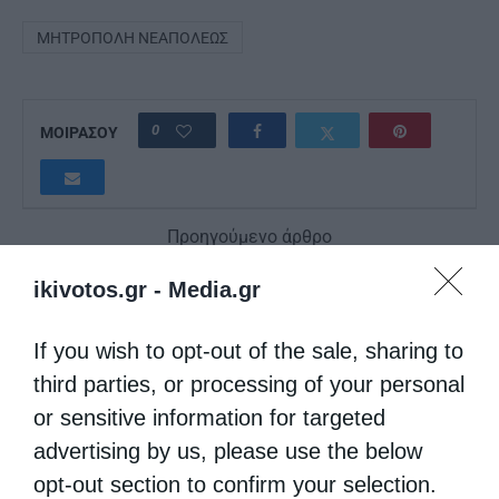
ΜΗΤΡΌΠΟΛΗ ΝΕΑΠΌΛΕΩΣ
0
ΜΟΙΡΑΣΟΥ
Προηγούμενο άρθρο
Ο Ελληνικός Ερυθρός Σταυρός (Ε.Ε.Σ) και ο Σύνδεσμος
Φαρμακευτικών Επιχειρήσεων Ελλάδος (ΣΦΕΕ)
ikivotos.gr -
Media.gr
υποστηρίζουν ευάλωτους συνανθρώπους μας στη Λευκάδα
Επόμενο άρθρο
If you wish to opt-out of the sale, sharing to
Πραγματοποιήθηκε με επιτυχία η συναυλία «Η Ζωή μου, ο
third parties, or processing of your personal
Άλλος» της Μητροπόλεως Θεσσαλονίκης
or sensitive information for targeted
advertising by us, please use the below
ΔΕΙΤΕ ΕΠΙΣΗΣ
opt-out section to confirm your selection.