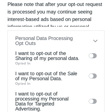
Please note that after your opt-out request
is processed you may continue seeing
interest-based ads based on personal
information utilized by us or personal
information disclosed to third parties prior
Personal Data Processing
to your opt-out. You may separately opt-out
Opt Outs
of the further disclosure of your personal
I want to opt-out of the
information by third parties on the IAB’s list
Sharing of my personal data.
Χειροθεσία Πνευματικού και Οικονόμου στις
Opted In
of downstream participants. This
Πινακάτες
information may also be disclosed by us to
I want to opt-out of the Sale
of my Personal Data.
third parties on the
IAB’s List of
Opted In
Downstream Participants
that may further
I want to opt-out of
disclose it to other third parties.
processing my Personal
Data for Targeted
Advertising.