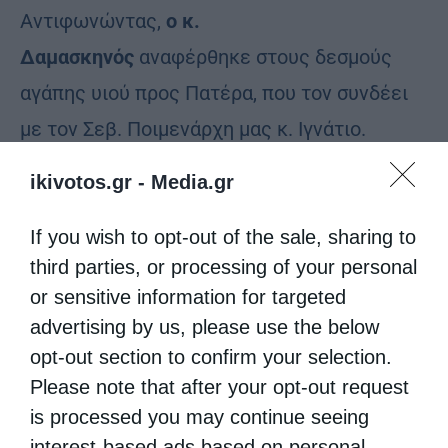
Αντιφωνώντας,
ο κ.
Δαμασκηνός
αναφέρθηκε στους δεσμούς
αγάπης υιού προς Πατέρα, που τον συνδέει
με τον Σεβ. Ποιμενάρχη μας κ. Ιγνάτιο.
Αναφέρθηκε στο όραμα του κ. Ιγνατίου για
ikivotos.gr -
Media.gr
μια Εκκλησία ανοικτή σε όλους και δυνατή,
το οποίο και εκείνος υπηρέτησε. Τον
If you wish to opt-out of the sale, sharing to
third parties, or processing of your personal
ευχαρίστησε για την μεγάλη τιμή, για όλα όσα
or sensitive information for targeted
του προσέφερε και ομολόγησε πως ό,τι
advertising by us, please use the below
είναι, όσα απολαμβάνει, όσα αξιώθηκε να ζει
opt-out section to confirm your selection.
το οφείλει αποκλειστικά και μόνον σε
Please note that after your opt-out request
εκείνον. Τον διαβεβαίωσε δε ότι το δικό του
is processed you may continue seeing
interest-based ads based on personal