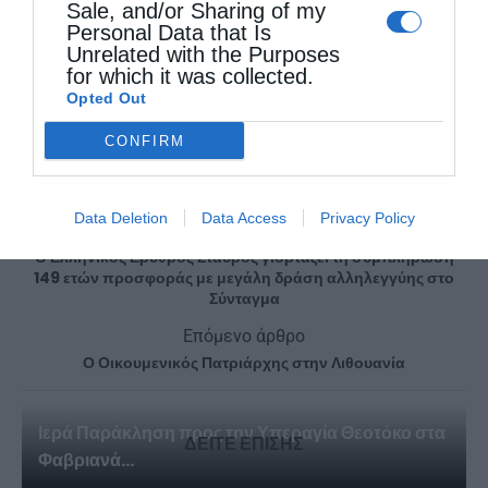
Sale, and/or Sharing of my
Personal Data that Is
ΑΙΤΩΛΊΑΣ ΔΑΜΑΣΚΗΝΌΣ
ΔΗΜΗΤΡΙΆΔΟΣ ΙΓΝΆΤΙΟΣ
Unrelated with the Purposes
for which it was collected.
Opted Out
0
ΜΟΙΡΑΣΟΥ
CONFIRM
Data Deletion
Data Access
Privacy Policy
Προηγούμενο άρθρο
Ο Ελληνικός Ερυθρός Σταυρός γιορτάζει τη συμπλήρωση
149 ετών προσφοράς με μεγάλη δράση αλληλεγγύης στο
Σύνταγμα
Επόμενο άρθρο
Ο Οικουμενικός Πατριάρχης στην Λιθουανία
Ιερά Παράκληση προς την Υπεραγία Θεοτόκο στα
ΔΕΙΤΕ ΕΠΙΣΗΣ
Φαβριανά...