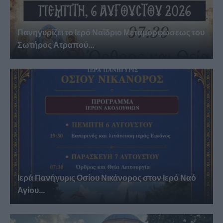
Πανηγυρίζει το Ιερό Ναΐδριο Μεταμορφώσεως του
Σωτήρος Ατραπού...
Ιερά Πανήγυρις Οσίου Νικάνορος στον Ιερό Ναό
Αγίου...