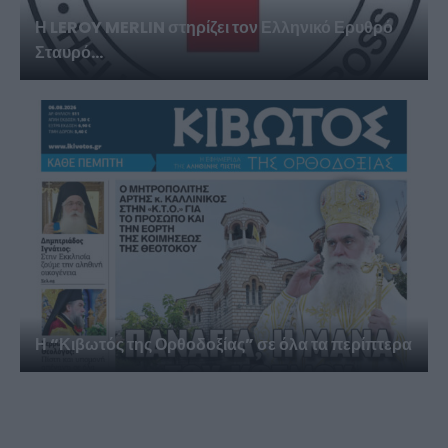
Η LEROY MERLIN στηρίζει τον Ελληνικό Ερυθρό
Σταυρό...
Η “Κιβωτός της Ορθοδοξίας” σε όλα τα περίπτερα