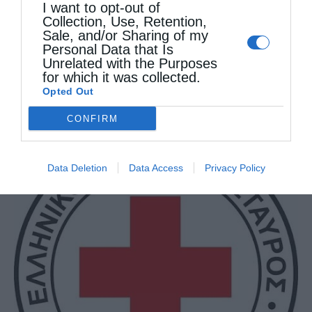
I want to opt-out of
Collection, Use, Retention,
Sale, and/or Sharing of my
Personal Data that Is
Unrelated with the Purposes
for which it was collected.
Opted Out
CONFIRM
Η Πανήγυρις της Ιεράς Μονής Αγίας Θεοδώρας
της...
Data Deletion
Data Access
Privacy Policy