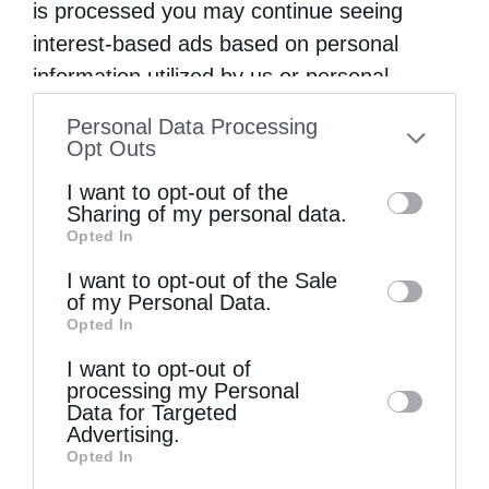
is processed you may continue seeing
interest-based ads based on personal
Πειραιώς Σεραφείμ: Να χαίρεστε τη ζωή εδώ,
information utilized by us or personal
αλλά...
information disclosed to third parties prior
Personal Data Processing
to your opt-out. You may separately opt-out
Opt Outs
of the further disclosure of your personal
I want to opt-out of the
information by third parties on the IAB’s list
Sharing of my personal data.
Opted In
of downstream participants. This
information may also be disclosed by us to
I want to opt-out of the Sale
of my Personal Data.
third parties on the
IAB’s List of
Opted In
Downstream Participants
that may further
I want to opt-out of
Αρχιερατική Θεία Λειτουργία στη Μονή
disclose it to other third parties.
processing my Personal
Μεταμορφώσεως Σωτήρος Χορτιάτη
Data for Targeted
Advertising.
Opted In