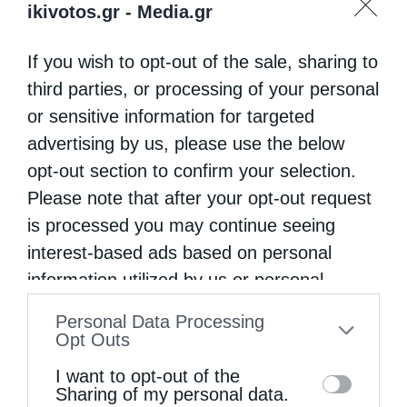
ikivotos.gr -
Media.gr
If you wish to opt-out of the sale, sharing to
third parties, or processing of your personal
or sensitive information for targeted
advertising by us, please use the below
Ο Οικουμενικός Πατριάρχης στο πανηγυρίζον
Μετόχι του Αγίου...
opt-out section to confirm your selection.
Please note that after your opt-out request
is processed you may continue seeing
interest-based ads based on personal
information utilized by us or personal
information disclosed to third parties prior
Personal Data Processing
to your opt-out. You may separately opt-out
Opt Outs
of the further disclosure of your personal
I want to opt-out of the
information by third parties on the IAB’s list
Sharing of my personal data.