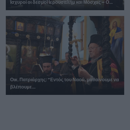
Ισχυροί οι δεσμοί Ιερουσαλήμ και Μόσχας – Ο...
Οικ. Πατριάρχης: “Εντός του Ναού, μαθαίνουμε να
βλέπουμε...