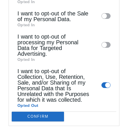
«Η Πίστη ως Δύναμη Ενότητας και Υπέρβασης
Opted In
of downstream participants. This
των...
information may also be disclosed by us to
I want to opt-out of the Sale
of my Personal Data.
third parties on the
IAB’s List of
Opted In
Downstream Participants
that may further
I want to opt-out of
disclose it to other third parties.
processing my Personal
Data for Targeted
Advertising.
Opted In
I want to opt-out of
Collection, Use, Retention,
Sale, and/or Sharing of my
Personal Data that Is
Η Εορτή της Αγίας Άννης στα Ιεροσόλυμα
Unrelated with the Purposes
for which it was collected.
Opted Out
CONFIRM