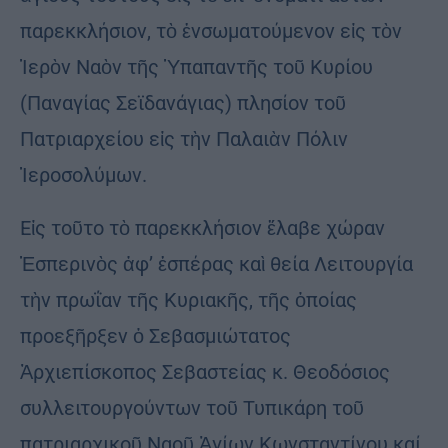
παρεκκλήσιον, τὸ ἐνσωματούμενον εἰς τὸν
Ἱερὸν Ναὸν τῆς Ὑπαπαντῆς τοῦ Κυρίου
(Παναγίας Σεϊδανάγιας) πλησίον τοῦ
Πατριαρχείου εἰς τὴν Παλαιὰν Πόλιν
Ἱεροσολύμων.
Εἰς τοῦτο τὸ παρεκκλήσιον ἔλαβε χώραν
Ἑσπερινὸς ἀφ’ ἑσπέρας καὶ θεία Λειτουργία
τὴν πρωΐαν τῆς Κυριακῆς, τῆς ὁποίας
προεξῆρξεν ὁ Σεβασμιώτατος
Ἀρχιεπίσκοπος Σεβαστείας κ. Θεοδόσιος
συλλειτουργούντων τοῦ Τυπικάρη τοῦ
πατριαρχικοῦ Ναοῦ Ἁγίων Κωνσταντίνου καί