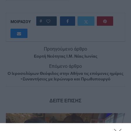
0
ΜΟΙΡΑΣΟΥ
Προηγούμενο άρθρο
Εορτή Νεότητας Ι.Μ. Νέας Ιωνίας
Επόμενο άρθρο
Ο Ιεροσολύμων Θεόφιλος στην Αθήνα τις επόμενες ημέρες
-Συναντήσεις με Ιερώνυμο και Πρωθυπουργό
ΔΕΙΤΕ ΕΠΙΣΗΣ