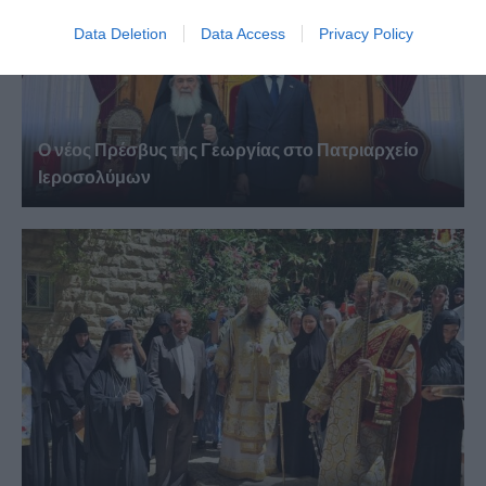
Data Deletion
Data Access
Privacy Policy
Ο νέος Πρέσβυς της Γεωργίας στο Πατριαρχείο
Ιεροσολύμων