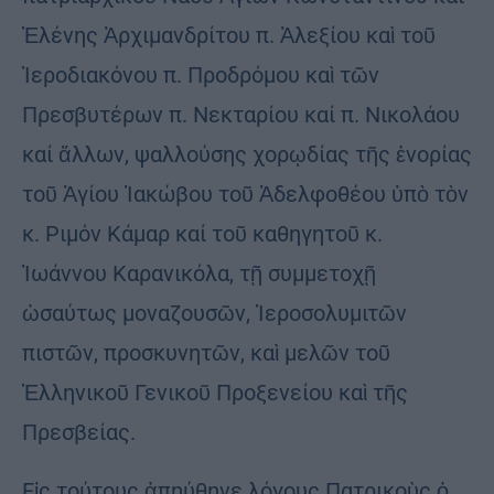
Ἑλένης Ἀρχιμανδρίτου π. Ἀλεξίου καὶ τοῦ
Ἱεροδιακόνου π. Προδρόμου καὶ τῶν
Πρεσβυτέρων π. Νεκταρίου καί π. Νικολάου
καί ἄλλων, ψαλλούσης χορῳδίας τῆς ἐνορίας
τοῦ Ἁγίου Ἰακώβου τοῦ Ἀδελφοθέου ὑπὸ τὸν
κ. Ριμόν Κάμαρ καί τοῦ καθηγητοῦ κ.
Ἰωάννου Καρανικόλα, τῇ συμμετοχῇ
ὡσαύτως μοναζουσῶν, Ἱεροσολυμιτῶν
πιστῶν, προσκυνητῶν, καὶ μελῶν τοῦ
Ἑλληνικοῦ Γενικοῦ Προξενείου καὶ τῆς
Πρεσβείας.
Εἰς τούτους ἀπηύθηνε λόγους Πατρικοὺς ὁ