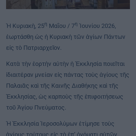
η
η
Ἡ Κυριακὴ, 25
Μαΐου / 7
Ἰουνίου 2026,
ἑωρτάσθη ὡς ἡ Κυριακὴ τῶν ἁγίων Πάντων
εἰς τὸ Πατριαρχεῖον.
Κατὰ τὴν ἑορτὴν αὐτὴν ἡ Ἐκκλησία ποιεῖται
ἰδιαιτέραν μνείαν εἰς πάντας τοὺς ἁγίους τῆς
Παλαιᾶς καὶ τῆς Καινῆς Διαθήκης καὶ τῆς
Ἐκκλησίας, ὡς καρποὺς τῆς ἐπιφοιτήσεως
τοῦ Ἁγίου Πνεύματος.
Ἡ Ἐκκλησία Ἱεροσολύμων ἐτίμησε τοὺς
ἁγίους τούτους εἰς τὸ ἐπ’ ὀνόματι αὐτῶν