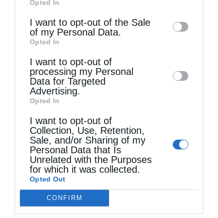
Opted In
of downstream participants. This
information may also be disclosed by us to
I want to opt-out of the Sale
of my Personal Data.
third parties on the
IAB’s List of
Opted In
Downstream Participants
that may further
I want to opt-out of
disclose it to other third parties.
processing my Personal
Data for Targeted
Advertising.
Opted In
I want to opt-out of
Collection, Use, Retention,
Sale, and/or Sharing of my
Personal Data that Is
Unrelated with the Purposes
for which it was collected.
Opted Out
CONFIRM