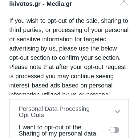
ikivotos.gr -
Media.gr
If you wish to opt-out of the sale, sharing to
third parties, or processing of your personal
or sensitive information for targeted
advertising by us, please use the below
opt-out section to confirm your selection.
Please note that after your opt-out request
is processed you may continue seeing
interest-based ads based on personal
information utilized by us or personal
information disclosed to third parties prior
Personal Data Processing
to your opt-out. You may separately opt-out
Opt Outs
of the further disclosure of your personal
I want to opt-out of the
information by third parties on the IAB’s list
Sharing of my personal data.