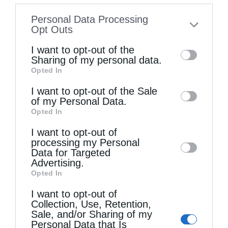
information disclosed to third parties prior
Personal Data Processing
to your opt-out. You may separately opt-out
Opt Outs
of the further disclosure of your personal
I want to opt-out of the
information by third parties on the IAB’s list
Sharing of my personal data.
Opted In
of downstream participants. This
Θεία Λειτουργία στην Παναγιά Πεδιάδος
information may also be disclosed by us to
I want to opt-out of the Sale
Θεία Λειτουργία στο Μασταμπά Ηρακλείου
of my Personal Data.
third parties on the
IAB’s List of
Opted In
Downstream Participants
that may further
I want to opt-out of
disclose it to other third parties.
processing my Personal
Data for Targeted
Advertising.
Opted In
I want to opt-out of
Collection, Use, Retention,
Sale, and/or Sharing of my
Πανηγυρίζει το Ιερό Ναΐδριο Μεταμορφώσεως του
Personal Data that Is