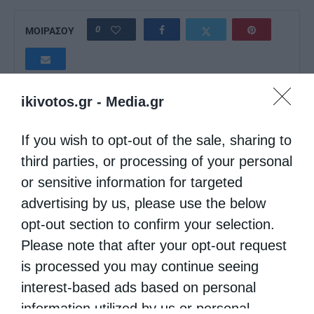
0
ΜΟΙΡΑΣΟΥ
Προηγούμενο άρθρο
ikivotos.gr -
Media.gr
Ο Κορίνθου Παύλος στον Ιερό Ναό Παναγίας Φανερωμένης
Χολαργού
If you wish to opt-out of the sale, sharing to
Επόμενο άρθρο
third parties, or processing of your personal
Ομιλία του Οικ. Πατριάρχη στο Βίλνιους για την σημασία της
προώθησης του διαχριστιανικού διαλόγου
or sensitive information for targeted
advertising by us, please use the below
opt-out section to confirm your selection.
Ιερά Παράκληση προς την Υπεραγία Θεοτόκο στα
ΔΕΙΤΕ ΕΠΙΣΗΣ
Φαβριανά...
Please note that after your opt-out request
is processed you may continue seeing
interest-based ads based on personal
information utilized by us or personal