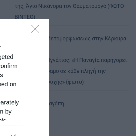
της, Άγιο Νικάνορα τον Θαυματουργό (ΦΩΤΟ-
ΒΙΝΤΕΟ)
Η Εορτή της Μεταμορφώσεως στην Κέρκυρα
r
rgeted
Δημητριάδος Ιγνάτιος: «Η Παναγία παρηγορεί
confirm
και δίνει βάλσαμο σε κάθε πληγή της
is
ανθρώπινης ψυχής» (φωτο)
sed on
parately
Χριστοφόρος αγάπη
on by
his
 the