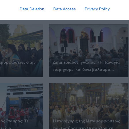
Data Deletion
Data Access
Privacy Policy
 ΕΠΙΣΗΣ
ταμορφώσεως στην
Δημητριάδος Ιγνάτιος: «Η Παναγία
παρηγορεί και δίνει βάλσαμο...
ός Σταυρός: Τι
Η πανήγυρις της Μεταμορφώσεως
ι ένα...
του Σωτήρος στη Θεσσαλονίκη