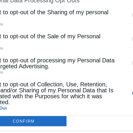
nal Data Processing Opt Outs
st of Downstream Participants
that may further discl
rd parties.
t to opt-out of the Sharing of my personal
In
κή Αρχιερατική Θεία Λειτουργία.
t to opt-out of the Sale of my Personal
In
t to opt-out of processing my Personal Data
argeted Advertising.
In
t to opt-out of Collection, Use, Retention,
 and/or Sharing of my Personal Data that Is
ated with the Purposes for which it was
cted.
Out
Επόμενο άρθρο
Την Πέμπτη, 11 Ιουνίου, κυκλοφορεί το νέο φύλλο της
CONFIRM
Εφημερίδας «Κιβωτός της Ορθοδοξίας»