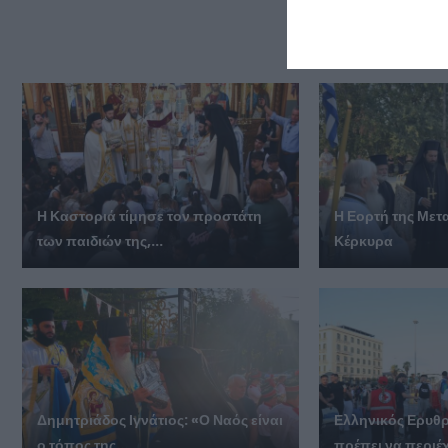
ΔΕΙΤΕ
Η Καστοριά τίμησε τον προστάτη
Η Εορτή της Με
των παιδιών της,...
Κέρκυρα
Δημητριάδος Ιγνάτιος: «Ο Ναός είναι
Ελληνικός Ερυθρ
ο τόπος της...
πρέπει να περιέχε