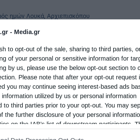
τρός ημών Λουκά, Αρχιεπισκόπου
Θαυματουργού, πανηγυρίζει το Ιερό Παρεκκλήσιο
.gr -
Media.gr
Ιατρού στη Ν. Ιωνία (οδ. Μεσολογγίου 27).
sh to opt-out of the sale, sharing to third parties, o
ε το παρακάτω πρόγραμμα:
ng of your personal or sensitive information for ta
ing by us, please use the below opt-out section to 
ection. Please note that after your opt-out request 
d you may continue seeing interest-based ads ba
 information utilized by us or personal information
Άξιον Εστί», αντίγραφο εκ του πρωτοτύπου που
d to third parties prior to your opt-out. You may se
Λειψάνου εκ της αφθάρτου καρδίας του Αγίου
of the further disclosure of your personal informati
rties on the IAB’s list of downstream participants. T
ός Εσπερινός, μετ΄ Αρτοκλασίας και θείου
ion may also be disclosed by us to third parties on