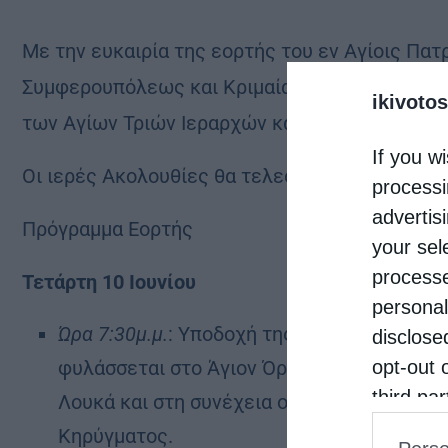
Μ
ε την ευκαιρία της εορτής του εν Αγίοις Πα
Συμφερουπόλεως και Κριμαίας του Ιατρού και 
ikivotos
των Αγίων Τριών Ιεραρχών και Αγίου Λουκά του 
If you wi
Οι ιερές Ακολουθίες θα τελεσθούν σύμφωνα μ
processi
advertis
Πρόγραμμα Εορτής
your sel
processe
Τετάρτη 10 Ιουνίου
personal
Ώρα 7:30μ.μ.
: Υποδοχή της Ιεράς Εικόνας «
disclose
φυλάσσεται στο Άγιον Όρος και του Ιερού 
opt-out 
third pa
Λουκά και στη συνέχεια ο Μέγας Πανηγυρικ
informat
Κηρύγματος.