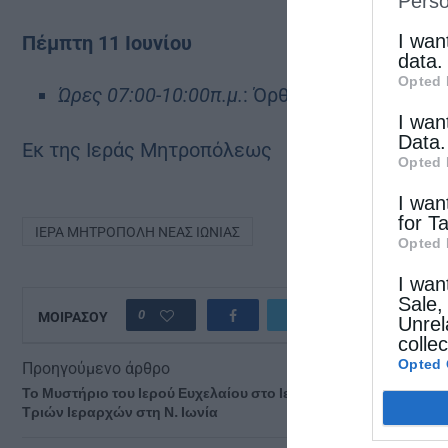
Perso
IAB’s Li
other thi
I wan
Πέμπτη 11 Ιουνίου
data.
Opted 
Ώρες 07:00-10:00π.μ.
: Όρθρος και Πανηγυρι
I wan
Data.
Εκ της Ιεράς Μητροπόλεως
Opted 
I wan
for T
ΙΕΡΆ ΜΗΤΡΌΠΟΛΗ ΝΈΑΣ ΙΩΝΊΑΣ
Opted 
I wan
Sale,
0
ΜΟΙΡΑΣΟΥ
Unrel
colle
Opted 
Προηγούμενο άρθρο
Το Μυστήριο του Ιερού Ευχελαίου στο Ιερό Παρεκκλήσιο των
Τριών Ιεραρχών στη Ν. Ιωνία