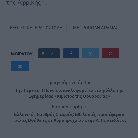
της Αφρικής¨ .
ΕΞΩΤΕΡΙΚΗ ΙΕΡΑΠΟΣΤΟΛΗ
ΜΗΤΡΌΠΟΛΗ ΔΡΆΜΑΣ
0
ΜΟΙΡΑΣΟΥ
Προηγούμενο άρθρο
Την Πέμπτη, 11 Ιουνίου, κυκλοφορεί το νέο φύλλο της
Εφημερίδας «Κιβωτός της Ορθοδοξίας»
Επόμενο άρθρο
Ελληνικός Ερυθρός Σταυρός: Εθελοντές προσέφεραν
Πρώτες Βοήθειες σε θύμα τροχαίου στην Λ. Ποσειδώνος