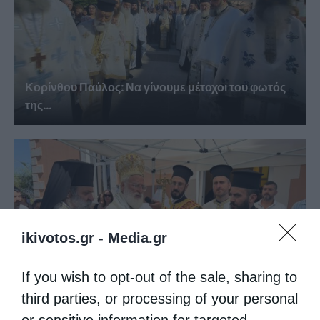
Κορίνθου Παύλος: Να γίνουμε μέτοχοι του φωτός
της...
ikivotos.gr -
Media.gr
If you wish to opt-out of the sale, sharing to
Πανήγυρη Ιερού Καθεδρικού Ναού
third parties, or processing of your personal
Μεταμορφώσεως του Σωτήρος στο...
or sensitive information for targeted