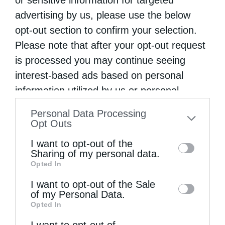
advertising by us, please use the below
opt-out section to confirm your selection.
Please note that after your opt-out request
is processed you may continue seeing
interest-based ads based on personal
information utilized by us or personal
information disclosed to third parties prior
Personal Data Processing
to your opt-out. You may separately opt-out
Opt Outs
Πανηγυρικός Εσπερινός Μεταμορφώσεως του
of the further disclosure of your personal
Σωτήρος στο Αρκαλοχώρι
I want to opt-out of the
information by third parties on the IAB’s list
Sharing of my personal data.
Opted In
of downstream participants. This
information may also be disclosed by us to
I want to opt-out of the Sale
of my Personal Data.
third parties on the
IAB’s List of
Opted In
Downstream Participants
that may further
I want to opt-out of