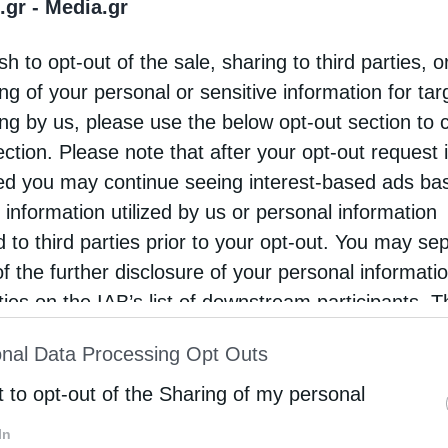
.gr -
Media.gr
υν περάσει από γενιά σε γενιά και αποτελούν
sh to opt-out of the sale, sharing to third parties, o
.
ng of your personal or sensitive information for ta
ληθινή γιορτή του δημοτικού τραγουδιού, γεμάτη
ing by us, please use the below opt-out section to 
ection. Please note that after your opt-out request 
d you may continue seeing interest-based ads ba
ίτης Δημητριάδος και Αλμυρού κ.
 information utilized by us or personal information
d to third parties prior to your opt-out. You may se
λη της
Ορχήστρας «ΙΩΝΙΑ»
για την εξαιρετική
of the further disclosure of your personal informati
κά: «Έχουμε μεγαλώσει όλα αυτά τα χρόνια μαζί.
rties on the IAB’s list of downstream participants. T
ion may also be disclosed by us to third parties on
nal Data Processing Opt Outs
st of Downstream Participants
that may further discl
για την παρουσία του σε ακόμη μία εκδήλωση της
rd parties.
t to opt-out of the Sharing of my personal
: «
Όσο τραγουδάμε τα τραγούδια μας και όσο
In
 να φοβηθούμε. Και οι ήρωες της Εξόδου του