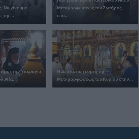
: Να γίνουμε
Μεταμορφώσεως του Σωτήρος
 της...
στο...
 προς την Υπεραγία
Η Δεσποτική εορτή της
λυθέα...
Μεταμορφώσεως του Κυρίου στην...