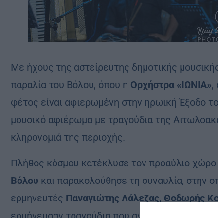
Με ήχους της αστείρευτης δημοτικής μουσικής 
παραλία του Βόλου, όπου η
Ορχήστρα «ΙΩΝΙΑ»
,
φέτος είναι αφιερωμένη στην ηρωική Έξοδο τ
μουσικό αφιέρωμα με τραγούδια της Αιτωλοακα
κληρονομιά της περιοχής.
Πλήθος κόσμου κατέκλυσε τον προαύλιο χώρο
Βόλου
και παρακολούθησε τη συναυλία, στην ο
ερμηνευτές
Παναγιώτης Λάλεζας, Θοδωρής Κοτ
ερμήνευσαν τραγούδια που αναδεικνύουν την ιστ