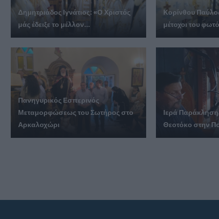
Δημητριάδος Ιγνάτιος: «Ο Χριστός
Κορίνθου Παύλος
μάς έδειξε το μέλλον...
μέτοχοι του φωτός
Πανηγυρικός Εσπερινός
Μεταμορφώσεως του Σωτήρος στο
Ιερά Παράκληση
Αρκαλοχώρι
Θεοτόκο στην Πο