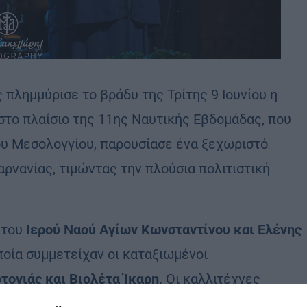
πλημμύρισε το βράδυ της Τρίτης 9 Ιουνίου η
 στο πλαίσιο της 11ης Ναυτικής Εβδομάδας, που
ου Μεσολογγίου, παρουσίασε ένα ξεχωριστό
ρνανίας, τιμώντας την πλούσια πολιτιστική
 του
Ιερού Ναού Αγίων Κωνσταντίνου και Ελένης
ποία συμμετείχαν οι καταξιωμένοι
ονιάς και Βιολέτα Ίκαρη
. Οι καλλιτέχνες
ορία, τα ήθη και τα έθιμα της