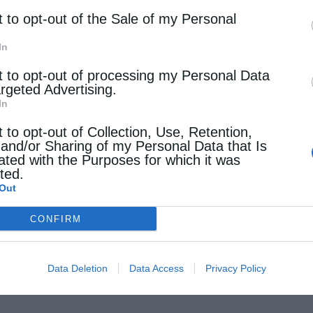
t to opt-out of the Sale of my Personal
δα, αυτά τα τραγούδια έλεγαν και αυτούς τους
, χορεύοντας κρατούσαν ζωντανή την Ελλάδα. Και
In
 με την Ανάσταση του Χριστού, έβλεπαν και την
t to opt-out of processing my Personal Data
argeted Advertising.
In
t to opt-out of Collection, Use, Retention,
τερα από δέκα χρόνια αδιάλειπτης παρουσίας και
 and/or Sharing of my Personal Data that Is
οργανώνεται από τη
«Μαγνήτων Κιβωτό, για τη
ated with the Purposes for which it was
cted.
α πολιτισμού της
Ιεράς Μητροπόλεως
Out
ση της Περιφέρειας Θεσσαλίας, της
CONFIRM
ων Σποράδων, του Δήμου Βόλου, του Οργανισμού
ας.
Data Deletion
Data Access
Privacy Policy