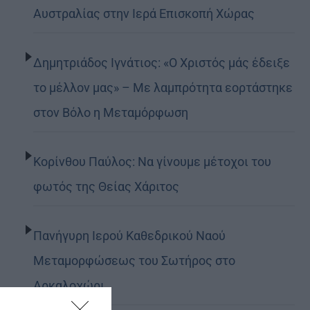
Αυστραλίας στην Ιερά Επισκοπή Χώρας
Δημητριάδος Ιγνάτιος: «Ο Χριστός μάς έδειξε
το μέλλον μας» – Με λαμπρότητα εορτάστηκε
στον Βόλο η Μεταμόρφωση
Κορίνθου Παύλος: Να γίνουμε μέτοχοι του
φωτός της Θείας Χάριτος
Πανήγυρη Ιερού Καθεδρικού Ναού
Μεταμορφώσεως του Σωτήρος στο
Αρκαλοχώρι