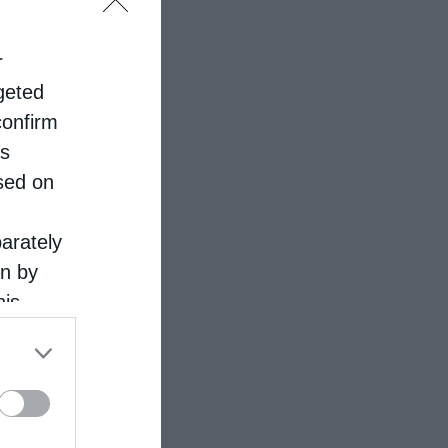
r
rgeted
confirm
is
sed on
parately
on by
his
 the
ose it to