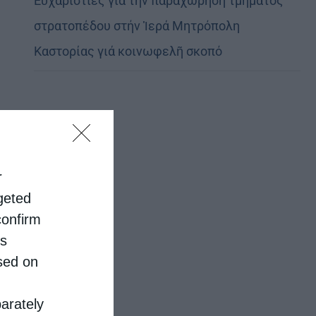
Εὐχαριστίες γιά τήν παραχώρηση τμήματος
στρατοπέδου στήν Ἱερά Μητρόπολη
Καστορίας γιά κοινωφελῆ σκοπό
r
rgeted
confirm
is
sed on
parately