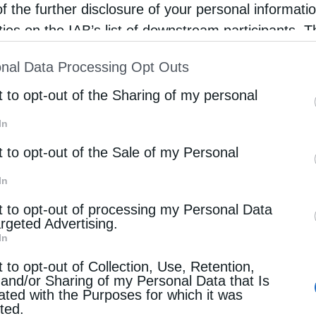
of the further disclosure of your personal informati
εία της πόλης.
rties on the IAB’s list of downstream participants. T
ion may also be disclosed by us to third parties on
ο χώρο στην πλατεία του Ηλεκτρικού Σταθμού.
nal Data Processing Opt Outs
st of Downstream Participants
that may further discl
ντίνου και Ελένης.
rd parties.
t to opt-out of the Sharing of my personal
In
είου Δάφνης και στην πλατεία παλαιού
t to opt-out of the Sale of my Personal
In
ντα.
t to opt-out of processing my Personal Data
argeted Advertising.
In
ικολάου.
t to opt-out of Collection, Use, Retention,
 and/or Sharing of my Personal Data that Is
ated with the Purposes for which it was
Γεωργίου.
cted.