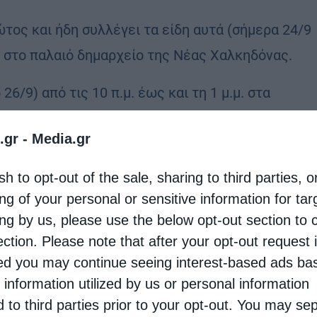
τος και ήδη συλλέγει τα είδη αυτά (σήμερα 24/9
μ.μ. στο παλαιό δημαρχείο της Νέας Χαλκηδόνας.
6/9) από τις 10 π.μ. έως και τη 1 μ.μ. στα
ου.
.gr -
Media.gr
ενη Δευτέρα (28/9) από τις 9 π.μ. έως και τις 3
sh to opt-out of the sale, sharing to third parties, o
του ΝΠΔΔ «Κοινωνική Μέριμνα». Τα είδη που θα
ng of your personal or sensitive information for ta
ή της Πολιτικής Προστασίας Δήμου Κηφισιάς
ing by us, please use the below opt-out section to 
στις αρμόδιες τοπικές Αρχές.
ection. Please note that after your opt-out request 
d you may continue seeing interest-based ads ba
25/9) από τις 10 π.μ. έως και τις 2 μ.μ. έχουν
 information utilized by us or personal information
d to third parties prior to your opt-out. You may se