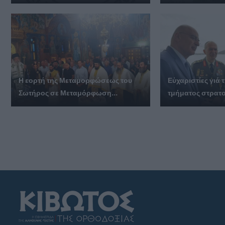
Η εορτή της Μεταμορφώσεως του
Εὐχαριστίες γι
Σωτήρος σε Μεταμόρφωση...
τμήματος στρατο