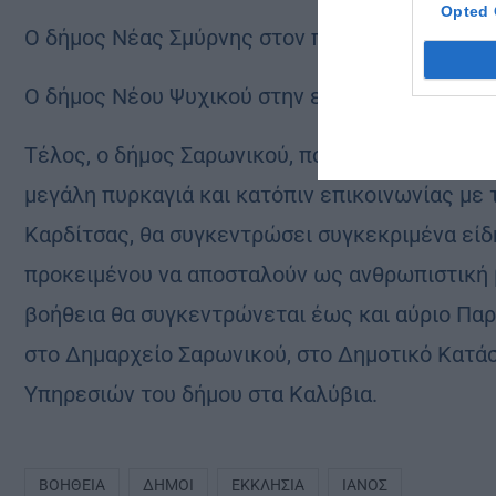
Opted 
Ο δήμος Νέας Σμύρνης στον πολυχώρο «Γαλαξί
Ο δήμος Νέου Ψυχικού στην εκκλησία της Αγία
Τέλος, ο δήμος Σαρωνικού, που πρόσφατα βίωσ
μεγάλη πυρκαγιά και κατόπιν επικοινωνίας μ
Καρδίτσας, θα συγκεντρώσει συγκεκριμένα είδ
προκειμένου να αποσταλούν ως ανθρωπιστική 
βοήθεια θα συγκεντρώνεται έως και αύριο Παρασ
στο Δημαρχείο Σαρωνικού, στο Δημοτικό Κατά
Υπηρεσιών του δήμου στα Καλύβια.
ΒΟΉΘΕΙΑ
ΔΉΜΟΙ
ΕΚΚΛΗΣΊΑ
ΙΑΝΌΣ