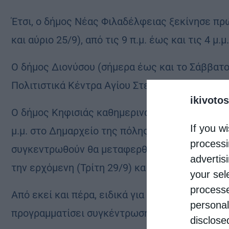
Έτσι, ο δήμος Νέας Φιλαδέλφειας ξεκίνησε πρώ
και αύριο 25/9), από τις 9 π.μ. έως και τις 4 
Ο δήμος Διονύσου (σήμερα έως και το Σάββατο 2
Πολιτιστικά Κέντρα Αγίου Στεφάνου και Διονύσ
ikivotos
Ο δήμος Κηφισιάς καθημερινά έως και την ερχόμ
If you wi
μ.μ. στο Δημαρχείο της πόλης και στο κτίριο 
processi
συγκεντρωθούν θα μεταφερθούν με τη συνδρομ
advertis
την ερχόμενη (Τρίτη 29/9) και θα παραδοθούν 
your sel
processe
Από εκεί και πέρα, ειδικά για αύριο Παρασκευή (
personal
προγραμματίσει συγκέντρωση βοήθειας:
disclose