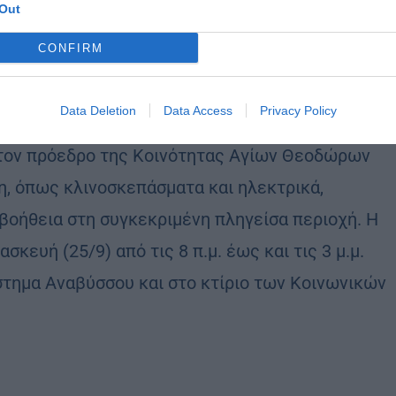
Out
ας».
CONFIRM
ς Σοφίας.
Data Deletion
Data Access
Privacy Policy
ε τη δική του καταστροφή σε περιοχές του από
ε τον πρόεδρο της Κοινότητας Αγίων Θεοδώρων
η, όπως κλινοσκεπάσματα και ηλεκτρικά,
βοήθεια στη συγκεκριμένη πληγείσα περιοχή. Η
κευή (25/9) από τις 8 π.μ. έως και τις 3 μ.μ.
στημα Αναβύσσου και στο κτίριο των Κοινωνικών