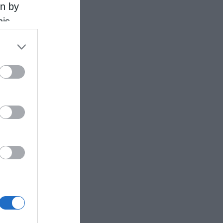
on by
his
 the
ose it to