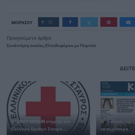
0
ΜΟΙΡΑΣΟΥ
Προηγούμενο άρθρο
Συνάντηση ουσίας Ελπιδοφόρου με Πομπέο
ΔΕΙΤΕ
Η LEROY MERLIN στηρίζει τον
Η “Κιβωτός της 
Ελληνικό Ερυθρό Σταυρό...
τα περίπτερα