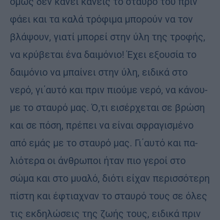
όμως δεν κά­νει κα­νείς το σταυ­ρό του πριν
φάει και τα καλά τρό­φι­μα μπο­ρούν να τον
βλά­ψουν, για­τί μπο­ρεί στην ύλη της τρο­φής,
να κρύ­βε­ται ένα δαι­μό­νιο! Έχει εξου­σία το
δαι­μό­νιο να μπαί­νει στην ύλη, ει­δι­κά στο
νερό, γι΄αυτό και πριν πιού­με νερό, να κά­νου­
με το σταυ­ρό μας. Ό,τι ει­σέρ­χε­ται σε βρώ­ση
και σε πόση, πρέ­πει να εί­ναι σφρα­γι­σμέ­νο
από εμάς με το σταυ­ρό μας. Γι΄αυτό και πα­
λιό­τε­ρα οι άν­θρω­ποι ήταν πιο γε­ροί στο
σώμα και στο μυα­λό, διό­τι εί­χαν πε­ρισ­σό­τε­ρη
πί­στη και έφτια­χναν το σταυ­ρό τους σε όλες
τις εκ­δη­λώ­σεις της ζωής τους, ει­δι­κά πριν