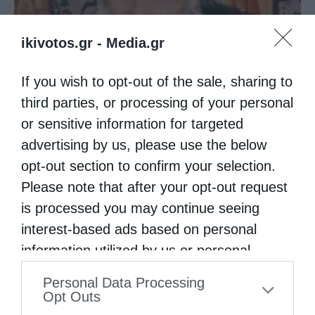
ikivotos.gr -
Media.gr
If you wish to opt-out of the sale, sharing to
Όταν λείπει η απλότητα
third parties, or processing of your personal
or sensitive information for targeted
advertising by us, please use the below
opt-out section to confirm your selection.
Please note that after your opt-out request
is processed you may continue seeing
interest-based ads based on personal
information utilized by us or personal
information disclosed to third parties prior
Personal Data Processing
to your opt-out. You may separately opt-out
Η πνευματική μελέτη
Opt Outs
of the further disclosure of your personal