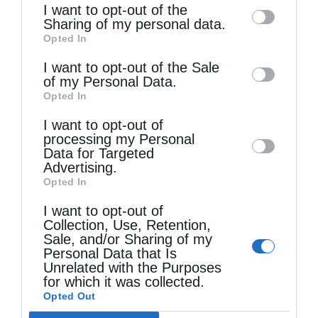
I want to opt-out of the
information by third parties on the IAB’s list
Sharing of my personal data.
Opted In
of downstream participants. This
information may also be disclosed by us to
I want to opt-out of the Sale
of my Personal Data.
third parties on the
IAB’s List of
Opted In
Downstream Participants
that may further
I want to opt-out of
disclose it to other third parties.
processing my Personal
Data for Targeted
Advertising.
Opted In
Μακριά από τον Χριστό
I want to opt-out of
Collection, Use, Retention,
Sale, and/or Sharing of my
Personal Data that Is
Unrelated with the Purposes
for which it was collected.
Opted Out