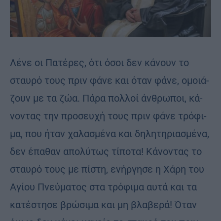
Λένε οι Πα­τέ­ρες, ότι όσοι δεν κά­νουν το
σταυ­ρό τους πριν φάνε και όταν φάνε, ομοιά­
ζουν με τα ζώα. Πάρα πολ­λοί άν­θρω­ποι, κά­
νον­τας την προ­σευ­χή τους πριν φάνε τρό­φι­
μα, που ήταν χα­λα­σμέ­να και δη­λη­τη­ρια­σμέ­να,
δεν έπα­θαν απο­λύ­τως τί­πο­τα! Κά­νον­τας το
σταυ­ρό τους με πί­στη, ενήρ­γη­σε η Χάρη του
Αγί­ου Πνεύ­μα­τος στα τρό­φι­μα αυτά και τα
κα­τέ­στη­σε βρώ­σι­μα και μη βλα­βε­ρά! Όταν