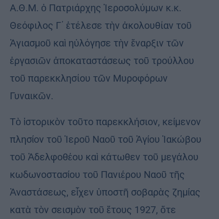
Α.Θ.Μ. ὁ Πατριάρχης Ἱεροσολύμων κ.κ.
Θεόφιλος Γ΄ ἐτέλεσε τὴν ἀκολουθίαν τοῦ
Ἁγιασμοῦ καὶ ηὐλόγησε τὴν ἔναρξιν τῶν
ἐργασιῶν ἀποκαταστάσεως τοῦ τρούλλου
τοῦ παρεκκλησίου τῶν Μυροφόρων
Γυναικῶν.
Τὸ ἱστορικὸν τοῦτο παρεκκλήσιον, κείμενον
πλησίον τοῦ Ἱεροῦ Ναοῦ τοῦ Ἁγίου Ἰακώβου
τοῦ Ἀδελφοθέου καὶ κάτωθεν τοῦ μεγάλου
κωδωνοστασίου τοῦ Πανιέρου Ναοῦ τῆς
Ἀναστάσεως, εἶχεν ὑποστῆ σοβαρὰς ζημίας
κατὰ τὸν σεισμὸν τοῦ ἔτους 1927, ὅτε