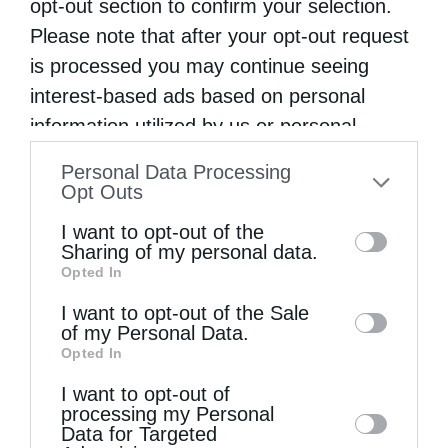
opt-out section to confirm your selection.
Please note that after your opt-out request
is processed you may continue seeing
interest-based ads based on personal
information utilized by us or personal
information disclosed to third parties prior
Personal Data Processing
to your opt-out. You may separately opt-out
Opt Outs
of the further disclosure of your personal
I want to opt-out of the
information by third parties on the IAB’s list
Ιεροσολύμων Θεόφιλος: Να μιμηθούμε την
Sharing of my personal data.
παρρησία των Αγίων...
Opted In
of downstream participants. This
information may also be disclosed by us to
I want to opt-out of the Sale
of my Personal Data.
third parties on the
IAB’s List of
Opted In
Downstream Participants
that may further
I want to opt-out of
disclose it to other third parties.
processing my Personal
Data for Targeted