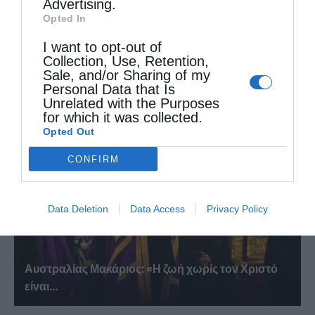
Advertising.
Opted In
I want to opt-out of
Collection, Use, Retention,
Χειροθεσία δεκαπέντε Αναγνωστών από τον
Sale, and/or Sharing of my
Αρχιεπίσκοπο Αυστραλίας Μακάριο...
Personal Data that Is
Unrelated with the Purposes
for which it was collected.
Opted Out
CONFIRM
Data Deletion
Data Access
Privacy Policy
Αυστραλίας Μακάριος: «Η ζωή χωρίς τον Χριστό
είναι...