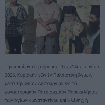
Τήν πρωΐ αν τῆς σήμερον
,
1ην /14ην Ἰουνίου
2026, Κυριακήν τῶν ἐν Παλαιστίνῃ Ἁγίων,
μετὰ τὴν Θείαν Λειτουργίαν εἰς τὸ
μοναστηριακὸν Πατριαρχικὸν Παρεκκλήσιον
τῶν Ἁγίων Κωνσταντίνου καὶ Ἑλένης, ἡ