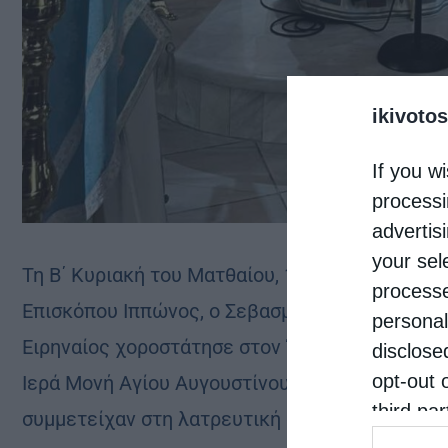
ikivotos
If you wi
processi
advertis
your sel
Τη Β΄ Κυριακή του Ματθαίου, 14 Ιουνίου 2026,
processe
Επισκόπου Ιππώνος, ο Σεβασμιώτατος Μητροπο
personal
Ειρηναίος χοροστάτησε στον Όρθρο και προεξή
disclose
opt-out 
Ιερά Μονή Αγίου Αυγουστίνου Φλώρινας. Πολλο
third pa
συμμετείχαν στη λατρευτική σύναξη.
informat