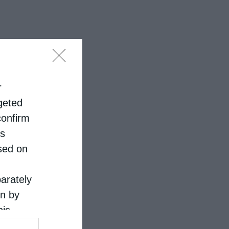
r
rgeted
confirm
is
sed on
parately
on by
his
 the