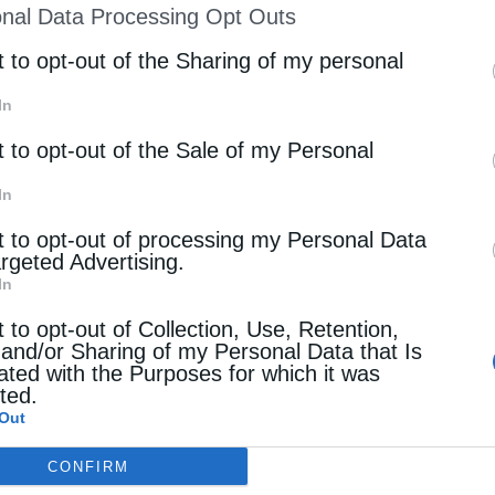
nal Data Processing Opt Outs
Σεβασμιώτατος ομίλησε καταλλήλως με αφορμή το
st of Downstream Participants
that may further discl
rd parties.
t to opt-out of the Sharing of my personal
ενος στην κλήση των πρώτων μαθητών από τον
ϊκό προσκλητήριο. Τόνισε ότι ο Χριστός
In
ο σε μία ζωντανή σχέση μαζί Του, ζητώντας του
t to opt-out of the Sale of my Personal
συνέπεια.
In
t to opt-out of processing my Personal Data
 Χριστό προϋποθέτει θάρρος, πνευματικό αγώνα
argeted Advertising.
εσε τους πιστούς να μετατρέψουν την
In
ρίας και χριστιανικής ζωής.
t to opt-out of Collection, Use, Retention,
 and/or Sharing of my Personal Data that Is
ated with the Purposes for which it was
 προς τη Γερόντισσα Συγκλητική, την
cted.
προσκυνητές καλή και ευλογημένη πανήγυρη,
Out
άδειγμα και τη διδασκαλία του Αγίου
CONFIRM