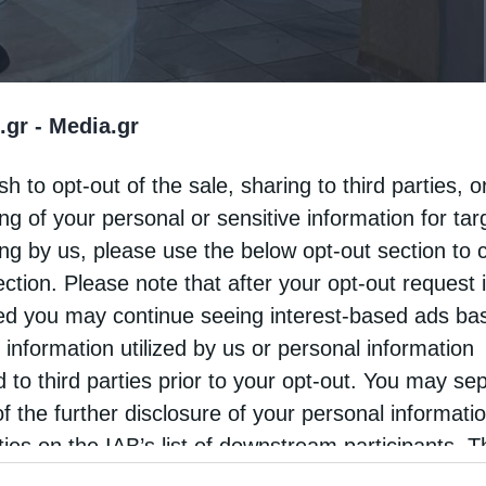
.gr -
Media.gr
sh to opt-out of the sale, sharing to third parties, o
ng of your personal or sensitive information for ta
ing by us, please use the below opt-out section to 
ection. Please note that after your opt-out request 
 παραμονή της πανηγύρεως του Αγίου Αυγουστίνου
d you may continue seeing interest-based ads ba
λίτης Φλωρίνης, Πρεσπών και Εορδαίας κ.
 information utilized by us or personal information
ρχε της Αρχιερατικής Θείας Λειτουργίας στην
d to third parties prior to your opt-out. You may se
of the further disclosure of your personal informati
ί πιστοί προσήλθαν στην Ιερά Μονή και
rties on the IAB’s list of downstream participants. T
ion may also be disclosed by us to third parties on