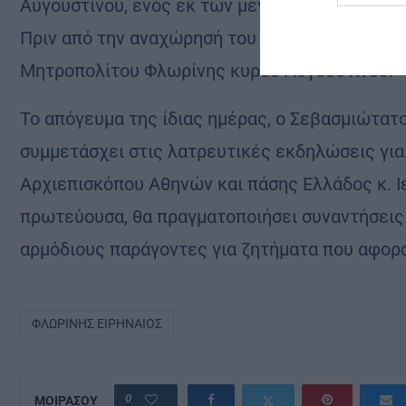
Αυγουστίνου, ενός εκ των μεγάλων Πατέρων τ
Πριν από την αναχώρησή του από την Ιερά Μονή
Μητροπολίτου Φλωρίνης κυρού Αυγουστίνου.
Το απόγευμα της ίδιας ημέρας, ο Σεβασμιώτατ
συμμετάσχει στις λατρευτικές εκδηλώσεις γι
Αρχιεπισκόπου Αθηνών και πάσης Ελλάδος κ. Ι
πρωτεύουσα, θα πραγματοποιήσει συναντήσεις
αρμόδιους παράγοντες για ζητήματα που αφορ
ΦΛΩΡΊΝΗΣ ΕΙΡΗΝΑΊΟΣ
0
ΜΟΙΡΑΣΟΥ