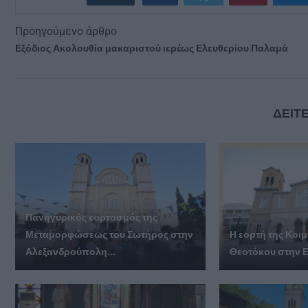
Προηγούμενο άρθρο
Εξόδιος Ακολουθία μακαριστού ιερέως Ελευθερίου Παλαμά
ΔΕΙΤΕ
Πανηγυρικός εορτασμός της
Μεταμορφώσεως του Σωτήρος στην
Η εορτή της Κοι
Αλεξανδρούπολη...
Θεοτόκου στην Ε