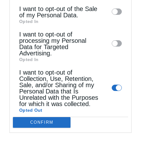
information may also be disclosed by us to
I want to opt-out of the Sale
of my Personal Data.
third parties on the
IAB’s List of
0
ΜΟΙΡΑΣΟΥ
Opted In
Downstream Participants
that may further
I want to opt-out of
disclose it to other third parties.
processing my Personal
Προηγούμενο άρθρο
Data for Targeted
Advertising.
Κανέναν δε λησμονεί ο Θεός – Το παράδειγμα του Οσ.
Αμβροσίου (Βίντεο)
Opted In
Επόμενο άρθρο
I want to opt-out of
Collection, Use, Retention,
Η Ιερά Εικόνα «Άξιον Εστί» και το Ιερό Λείψανο του Αγίου
Λουκά του Ιατρού τίθενται σε προσκύνηση στη Ν. Ιωνία
Sale, and/or Sharing of my
Personal Data that Is
Unrelated with the Purposes
for which it was collected.
ΔΕΙΤΕ ΕΠΙΣΗΣ
Opted Out
CONFIRM