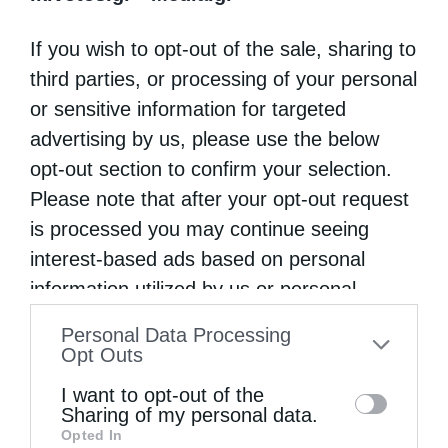
η βραδιά αποτέλεσε μια ουσιαστική
If you wish to opt-out of the sale, sharing to
υπενθύμιση της ανάγκης διατήρησης και
third parties, or processing of your personal
μετάδοσης του αυθεντικού λειτουργικού και
or sensitive information for targeted
ψαλτικού ήθους στις επόμενες γενιές.
advertising by us, please use the below
opt-out section to confirm your selection.
Την επόμενη ημέρα στον Ιερό Μητροπολιτικό
Please note that after your opt-out request
Ναό Τιμίου Προδρόμου Καλλονής Λέσβου
is processed you may continue seeing
interest-based ads based on personal
τελέστηκε το ετήσιο πολυαρχιερατικό
information utilized by us or personal
μνημόσυνο του αοιδίμου ιερέως Παναγιώτου
information disclosed to third parties prior
Ιωακείμ.
Personal Data Processing
to your opt-out. You may separately opt-out
Opt Outs
of the further disclosure of your personal
I want to opt-out of the
information by third parties on the IAB’s list
Sharing of my personal data.
ΕΣΠΕΡΊΔΑ
ΜΗΤΡΌΠΟΛΗ ΜΕΘΎΜΝΗΣ
ΨΑΛΤΙΚΉ
Opted In
of downstream participants. This