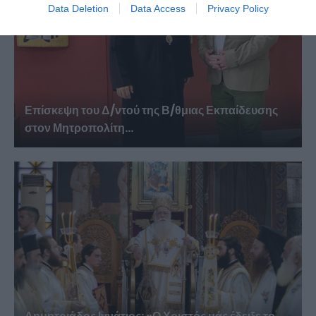
Data Deletion
Data Access
Privacy Policy
Επίσκεψη του Δ/ντού της Β/θμιας Εκπαίδευσης
στον Μητροπολίτη...