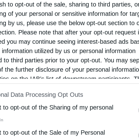
sh to opt-out of the sale, sharing to third parties, o
ng of your personal or sensitive information for ta
 Ηρακλείου και Χαλκηδόνος ανακοινώνει ότι η
ing by us, please use the below opt-out section to 
ντίγραφο εκ του πρωτοτύπου που φυλάσσεται στο
ection. Please note that after your opt-out request 
του καρδίας του Αγίου Λουκά, Αρχιεπισκόπου
d you may continue seeing interest-based ads ba
θαυματουργού θα τίθενται σε προσκύνηση προς
 information utilized by us or personal information
d to third parties prior to your opt-out. You may se
 Παρεκκλήσιο των Τριών Ιεραρχών και του Αγίου
of the further disclosure of your personal informati
ου 27) έως και το Σάββατο 27 Ιουνίου.
rties on the IAB’s list of downstream participants. T
μερινά από τις 8:00π.μ. το πρωί έως τη 1:00 το
ion may also be disclosed by us to third parties on
nal Data Processing Opt Outs
st of Downstream Participants
that may further discl
τις 9:00μ.μ. το βράδυ.
rd parties.
t to opt-out of the Sharing of my personal
λείται ο Εσπερινός και θα ψάλλεται η Ιερά
In
t to opt-out of the Sale of my Personal