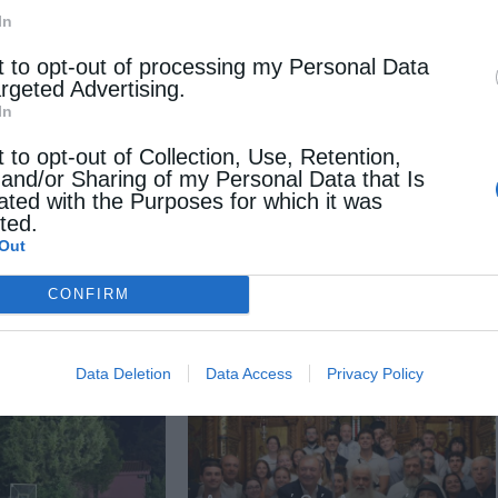
In
Σ ΙΩΝΊΑΣ
t to opt-out of processing my Personal Data
argeted Advertising.
In
t to opt-out of Collection, Use, Retention,
 and/or Sharing of my Personal Data that Is
ated with the Purposes for which it was
Επόμενο άρθρο
cted.
Η εορτή των Οσίων Αγιορειτών Πατέρων στο Μετόχι της Ι. Μ.
Out
Ξενοφώντος Αγίου Όρους στη Νέα Ιωνία (ΦΩΤΟ)
CONFIRM
 ΕΠΙΣΗΣ
Data Deletion
Data Access
Privacy Policy