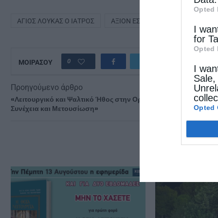
Opted 
ΆΓΙΟΣ ΛΟΥΚΆΣ Ο ΙΑΤΡΌΣ
ΆΞΙΟΝ ΕΣΤΊ
ΜΗΤΡΌΠΟΛΗ ΝΈΑ
I wan
for T
Opted 
0
ΜΟΙΡΑΣΟΥ
I wan
Sale,
Unrel
Προηγούμενο άρθρο
colle
«Λειτουργικό και Ψαλτικό Ήθος στην Ορθόδοξη Λατρεία:
Opted 
Συνέχεια και Μετουσίωση»
ΔΕΙΤΕ