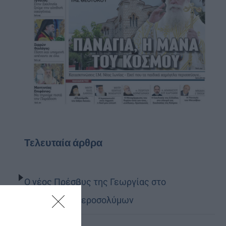
Τελευταία άρθρα
Ο νέος Πρέσβυς της Γεωργίας στο
Πατριαρχείο Ιεροσολύμων