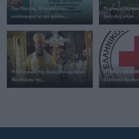
Την Πέμπτη, 13 Αυγούστου,
Πειραιώς Σεραφεί
κυκλοφορεί το νέο φύλλο...
ζωή εδώ, αλλά...
Η Πανήγυρις της Ιεράς Μονής Αγίας
Η LEROY MERLIN 
Θεοδώρας της...
Ελληνικό Ερυθρό