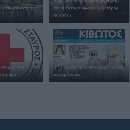
Αρχιερατική Θεία Λειτουργία στη
μ: Να χαίρεστε τη
Μονή Μεταμορφώσεως Σωτήρος
Χορτιάτη
στηρίζει τον
Η “Κιβωτός της Ορθοδοξίας” σε όλα
 Σταυρό...
τα περίπτερα