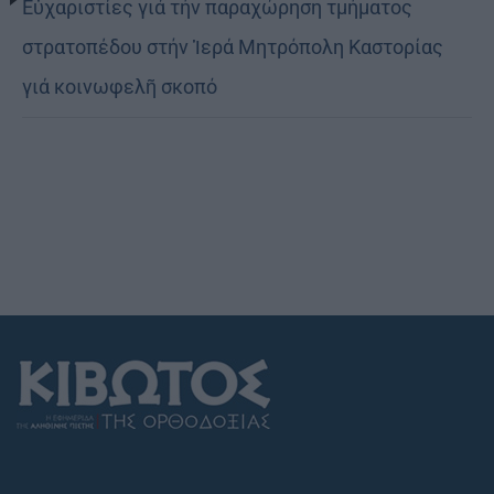
Εὐχαριστίες γιά τήν παραχώρηση τμήματος
στρατοπέδου στήν Ἱερά Μητρόπολη Καστορίας
γιά κοινωφελῆ σκοπό