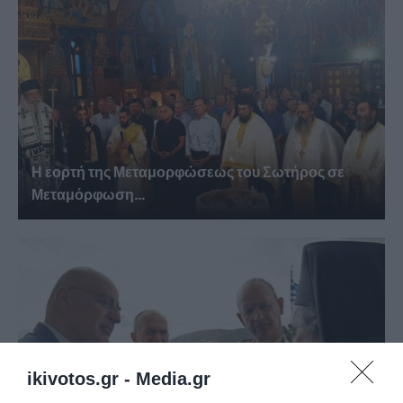
Η εορτή της Μεταμορφώσεως του Σωτήρος σε
Μεταμόρφωση...
ikivotos.gr -
Media.gr