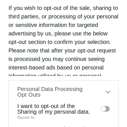
If you wish to opt-out of the sale, sharing to
Εὐχαριστίες γιά τήν παραχώρηση τμήματος
third parties, or processing of your personal
στρατοπέδου στήν Ἱερά...
or sensitive information for targeted
advertising by us, please use the below
opt-out section to confirm your selection.
Please note that after your opt-out request
is processed you may continue seeing
interest-based ads based on personal
information utilized by us or personal
information disclosed to third parties prior
Personal Data Processing
Στελέχη των κατασκηνώσεων της Μητροπόλεως
to your opt-out. You may separately opt-out
Opt Outs
Αλεξανδρουπόλεως στα Πριγκηπόνησα
of the further disclosure of your personal
I want to opt-out of the
information by third parties on the IAB’s list
Sharing of my personal data.
Opted In
of downstream participants. This