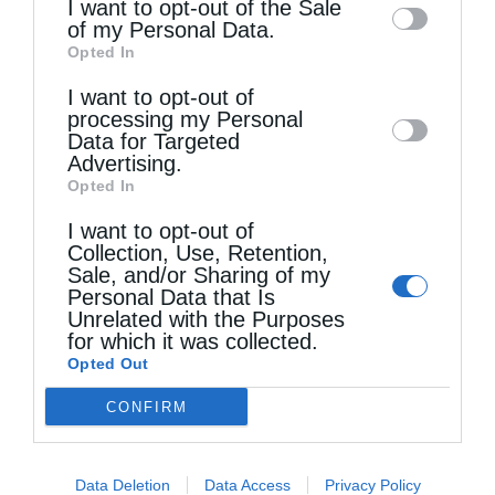
information may also be disclosed by us to
I want to opt-out of the Sale
of my Personal Data.
third parties on the
IAB’s List of
Opted In
Downstream Participants
that may further
I want to opt-out of
disclose it to other third parties.
processing my Personal
Data for Targeted
Advertising.
Opted In
Η Εορτή της Μεταμορφώσεως στη Σάμο
I want to opt-out of
Collection, Use, Retention,
Sale, and/or Sharing of my
Personal Data that Is
Unrelated with the Purposes
for which it was collected.
Opted Out
CONFIRM
Data Deletion
Data Access
Privacy Policy