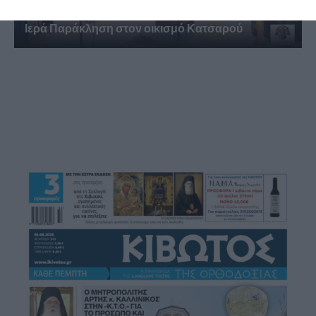
Ιερά Παράκληση στον οικισμό Κατσαρού