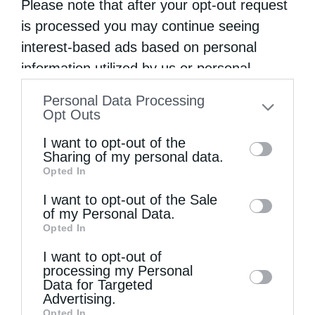
Please note that after your opt-out request
is processed you may continue seeing
interest-based ads based on personal
information utilized by us or personal
Δημητριάδος Ιγνάτιος: «Ο Χριστός μάς έδειξε το
information disclosed to third parties prior
μέλλον...
Personal Data Processing
to your opt-out. You may separately opt-out
Opt Outs
of the further disclosure of your personal
I want to opt-out of the
information by third parties on the IAB’s list
Sharing of my personal data.
Opted In
of downstream participants. This
information may also be disclosed by us to
I want to opt-out of the Sale
of my Personal Data.
third parties on the
IAB’s List of
Opted In
Downstream Participants
that may further
I want to opt-out of
disclose it to other third parties.
processing my Personal
Κορίνθου Παύλος: Να γίνουμε μέτοχοι του φωτός
Data for Targeted
Advertising.
της...
Opted In