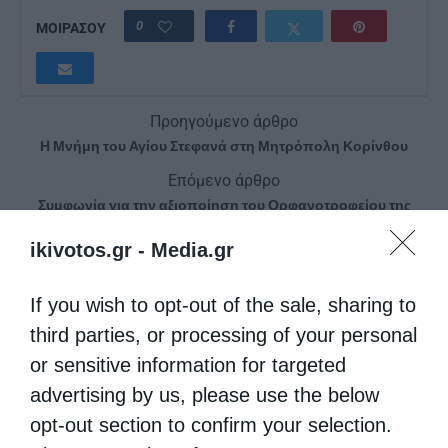
0
ΜΟΙΡΑΣΟΥ
Προηγούμενο άρθρο
Η Μνήμη του Αγίου Στεφανά στη Μητρόπολη Κορίνθου
Επόμενο άρθρο
Συμφωνία για την αξιοποίηση του Ορφανοτροφείου της
Πριγκήπου
ikivotos.gr -
Media.gr
ΔΕΙΤΕ ΕΠΙΣΗΣ
If you wish to opt-out of the sale, sharing to
third parties, or processing of your personal
or sensitive information for targeted
advertising by us, please use the below
opt-out section to confirm your selection.