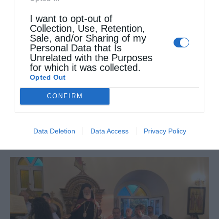
I want to opt-out of
Collection, Use, Retention,
Sale, and/or Sharing of my
Personal Data that Is
Unrelated with the Purposes
for which it was collected.
Opted Out
CONFIRM
Πανήγυρη Ιερού Καθεδρικού Ναού
Data Deletion
Data Access
Privacy Policy
Μεταμορφώσεως του Σωτήρος στο...