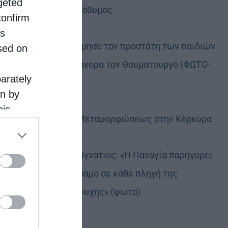
rgeted
Να είσαι μακρόθυμος
confirm
is
Η Καστοριά τίμησε τον προστάτη των παιδιών
sed on
της, Άγιο Νικάνορα τον Θαυματουργό (ΦΩΤΟ-
parately
ΒΙΝΤΕΟ)
on by
his
Η Εορτή της Μεταμορφώσεως στην Κέρκυρα
 the
ose it to
Δημητριάδος Ιγνάτιος: «Η Παναγία παρηγορεί
και δίνει βάλσαμο σε κάθε πληγή της
ανθρώπινης ψυχής» (φωτο)