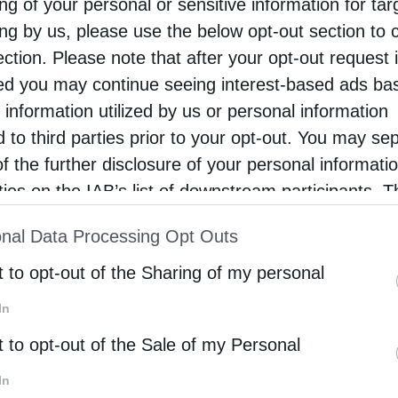
ng of your personal or sensitive information for ta
ing by us, please use the below opt-out section to 
ection. Please note that after your opt-out request 
d you may continue seeing interest-based ads ba
 information utilized by us or personal information
d to third parties prior to your opt-out. You may se
στηκαν στην Ιερά Επισκοπή Αρούσας και
of the further disclosure of your personal informati
πό τον Επίσκοπο Αρούσας κ. Αγαθόνικο να
rties on the IAB’s list of downstream participants. T
 έγινε με παραδοσιακές φορεσιές της φυλής
ion may also be disclosed by us to third parties on
nal Data Processing Opt Outs
st of Downstream Participants
that may further discl
rd parties.
t to opt-out of the Sharing of my personal
In
t to opt-out of the Sale of my Personal
In