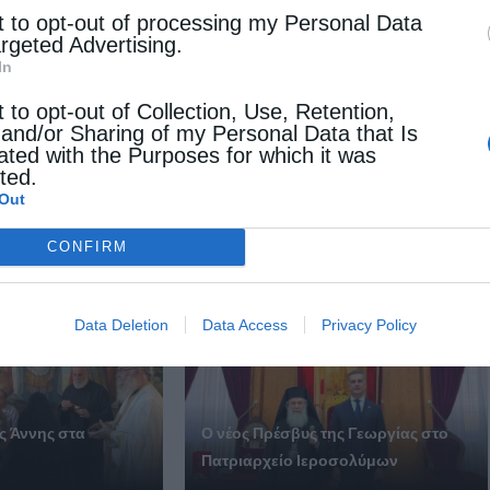
t to opt-out of processing my Personal Data
argeted Advertising.
In
t to opt-out of Collection, Use, Retention,
Επόμενο άρθρο
 and/or Sharing of my Personal Data that Is
”Περί της κανονικής προσκτήσεως της μοναχικής
ated with the Purposes for which it was
ιδιότητος”.Παρέμβαση του μητροπολίτη Πειραιώς
cted.
Out
 ΕΠΙΣΗΣ
CONFIRM
Data Deletion
Data Access
Privacy Policy
ας Άννης στα
Ο νέος Πρέσβυς της Γεωργίας στο
Πατριαρχείο Ιεροσολύμων