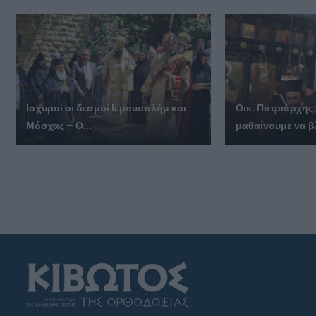
Ισχυροί οι δεσμοί Ιερουσαλήμ και
Οικ. Πατριάρχης:
Μόσχας – Ο...
μαθαίνουμε να β