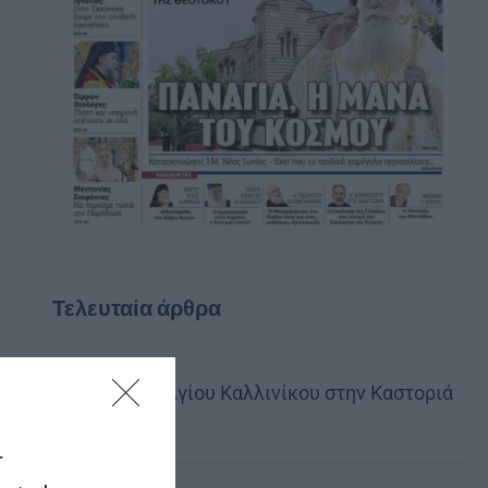
Τελευταία άρθρα
Η Εορτή του Αγίου Καλλινίκου στην Καστοριά
(ΦΩΤΟ)
r