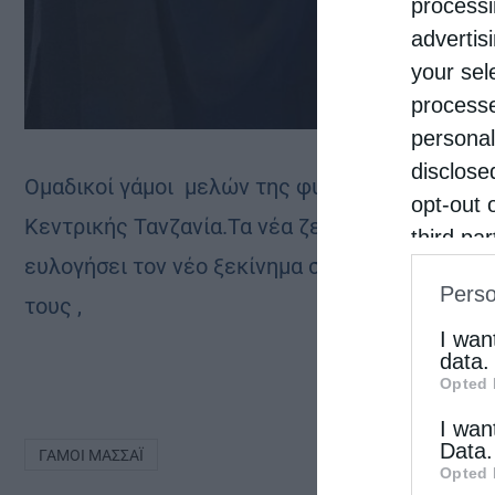
processi
advertis
your sel
processe
personal
disclose
Ομαδικοί γάμοι μελών της φυλής Μασσάϊ τελέ
opt-out 
Κεντρικής Τανζανία.Τα νέα ζευγάρια ζήτησαν α
third pa
ευλογήσει τον νέο ξεκίνημα στη ζωή τους που
informat
Perso
IAB’s Li
τους ,
other thi
I wan
data.
Opted 
I wan
Data.
ΓΆΜΟΙ ΜΑΣΣΆΪ
Opted 