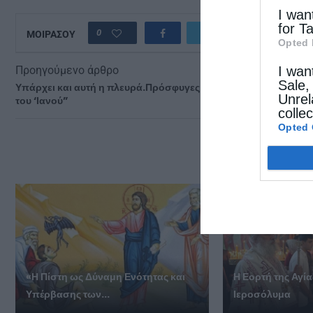
I wan
for T
0
ΜΟΙΡΑΣΟΥ
Opted 
I wan
Προηγούμενο άρθρο
Sale,
Υπάρχει και αυτή η πλευρά.Πρόσφυγες δίπλα στα θύματα
Unrel
του ‘Ιανού”
colle
Opted 
ΔΕΙΤΕ
«Η Πίστη ως Δύναμη Ενότητας και
Η Εορτή της Αγί
Υπέρβασης των...
Ιεροσόλυμα