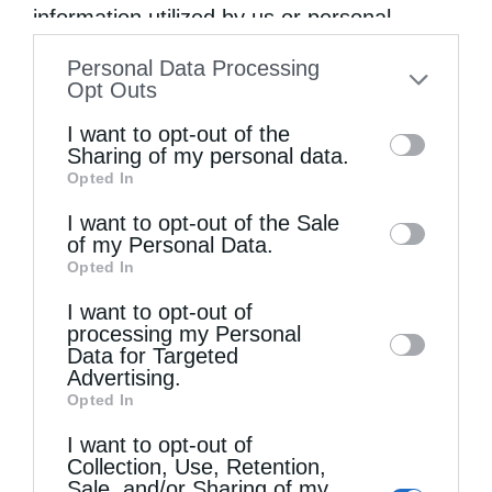
information utilized by us or personal
information disclosed to third parties prior
Personal Data Processing
to your opt-out. You may separately opt-out
Opt Outs
of the further disclosure of your personal
I want to opt-out of the
information by third parties on the IAB’s list
Sharing of my personal data.
Opted In
of downstream participants. This
Η Εορτή της Μεταμορφώσεως στην Κέρκυρα
information may also be disclosed by us to
I want to opt-out of the Sale
of my Personal Data.
third parties on the
IAB’s List of
Opted In
Downstream Participants
that may further
I want to opt-out of
disclose it to other third parties.
processing my Personal
Data for Targeted
Advertising.
Opted In
I want to opt-out of
Collection, Use, Retention,
Sale, and/or Sharing of my