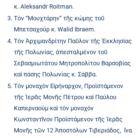
κ. Aleksandr Roitman.
Τὸν “Μουχτάρην” τῆς κώμης τοῦ
Μπετσαχούρ κ. Walid Ibraem.
Τὸν Ἀρχιμανδρίτην Παῦλον τῆς Ἐκκλησίας
τῆς Πολωνίας, ἀπεσταλμένον τοῦ
Σεβασμιωτάτου Μητροπολίτου Βαρσοβίας
καὶ πάσης Πολωνίας κ. Σάββα.
Τὸν μοναχὸν Εἰρήναρχον, Προϊστάμενον
τῆς Ἱερᾶς Μονῆς Πέτρου καὶ Παύλου
Καπερναούμ καὶ τὸν μοναχόν
Κωνσταντῖνον Προϊστάμενον τῆς Ἱερᾶς
Μονῆς τῶν 12 Ἀποστόλων Τιβεριάδος, ἵνα