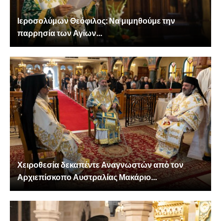
Ιεροσολύμων Θεόφιλος: Να μιμηθούμε την
παρρησία των Αγίων...
Χειροθεσία δεκαπέντε Αναγνωστών από τον
Αρχιεπίσκοπο Αυστραλίας Μακάριο...