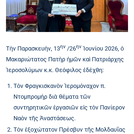
ην
ην
Τὴν Παρασκευὴν, 13
/26
Ἰουνίου 2026, ὁ
Μακαριώτατος Πατὴρ ἡμῶν καὶ Πατριάρχης
Ἱεροσολύμων κ.κ. Θεόφιλος ἐδέχθη:
Τὸν Φραγκισκανὸν Ἱερομόναχον π.
Ντομπρομήρ διὰ θέματα τῶν
συντηρητικῶν ἐργασιῶν εἰς τὸν Πανίερον
Ναὸν τῆς Ἀναστάσεως.
Τὸν ἐξοχώτατον Πρέσβυν τῆς Μολδαυΐας