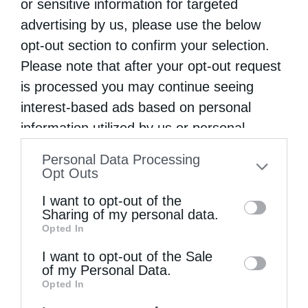
or sensitive information for targeted
advertising by us, please use the below
opt-out section to confirm your selection.
Please note that after your opt-out request
is processed you may continue seeing
interest-based ads based on personal
information utilized by us or personal
Η Εορτή της Αγίας Άννης στα Ιεροσόλυμα
information disclosed to third parties prior
Personal Data Processing
to your opt-out. You may separately opt-out
Opt Outs
of the further disclosure of your personal
I want to opt-out of the
information by third parties on the IAB’s list
Sharing of my personal data.
Opted In
of downstream participants. This
information may also be disclosed by us to
I want to opt-out of the Sale
of my Personal Data.
third parties on the
IAB’s List of
Opted In
Downstream Participants
that may further