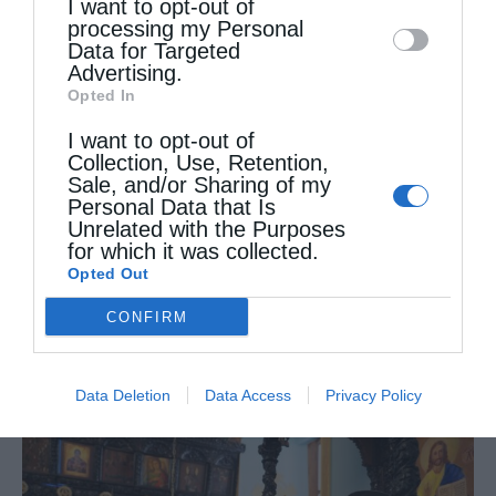
I want to opt-out of
disclose it to other third parties.
Ο νέος Πρέσβυς της Γεωργίας στο Πατριαρχείο
processing my Personal
Ιεροσολύμων
Data for Targeted
Advertising.
Opted In
I want to opt-out of
Collection, Use, Retention,
Sale, and/or Sharing of my
Personal Data that Is
Unrelated with the Purposes
for which it was collected.
Opted Out
CONFIRM
Ισχυροί οι δεσμοί Ιερουσαλήμ και Μόσχας – Ο...
Data Deletion
Data Access
Privacy Policy