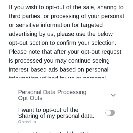
τις μοιράζεστε, καθότι σήμερα, κατά την
If you wish to opt-out of the sale, sharing to
επέτειό σας, δεν κρατήσατε τη χαρά αυτή για
third parties, or processing of your personal
τον εαυτό σας. Αλλά μοιράσατε τη χαρά σας
or sensitive information for targeted
με τη χειροτονία του νέου Διακόνου και,
advertising by us, please use the below
opt-out section to confirm your selection.
όπως κάθε φορά, μοιράζεστε τις χαρές με
Please note that after your opt-out request
όλους εμάς». Περαιτέρω, ο Θεοφιλέστατος,
is processed you may continue seeing
εκ μέρους της Ιεράς Επαρχιακής Συνόδου,
interest-based ads based on personal
του Κλήρου και του Λαού της
information utilized by us or personal
Αρχιεπισκοπής, ευχήθηκε στον
information disclosed to third parties prior
Personal Data Processing
to your opt-out. You may separately opt-out
Σεβασμιώτατο «ο Θεός να σας δυναμώνει, να
Opt Outs
of the further disclosure of your personal
σας χαριτώνει και να σας δίνει υπομονή»,
I want to opt-out of the
information by third parties on the IAB’s list
Sharing of my personal data.
διότι, όπως επισήμανε, «γνωρίζουμε ότι το
Opted In
of downstream participants. This
έργο το οποίο έχετε αναλάβει, είναι ένα
information may also be disclosed by us to