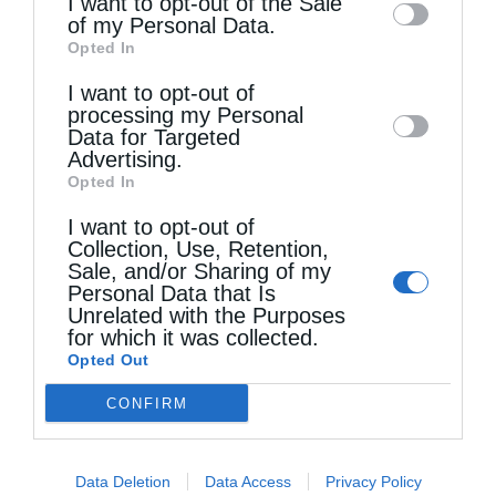
I want to opt-out of the Sale
of my Personal Data.
έργο δύσκολο. Αλλά αν κοιτάξουμε πίσω, σε
third parties on the
IAB’s List of
Opted In
Downstream Participants
that may further
αυτά τα επτά χρόνια, θα δούμε ότι πράγματι
I want to opt-out of
disclose it to other third parties.
έγινε μια μεγάλη αλλαγή στην Αρχιεπισκοπή
processing my Personal
Data for Targeted
Αυστραλίας – με το νέο Σύνταγμα, με την
Advertising.
Opted In
Επαρχιακή Σύνοδο, με τις χειροτονίες
πολλών κληρικών και με όλα αυτά τα οποία
I want to opt-out of
Collection, Use, Retention,
εσείς, σεπτέ μας Ποιμενάρχα και Γέροντα,
Sale, and/or Sharing of my
Personal Data that Is
διακονείτε».
Unrelated with the Purposes
for which it was collected.
Opted Out
CONFIRM
Data Deletion
Data Access
Privacy Policy