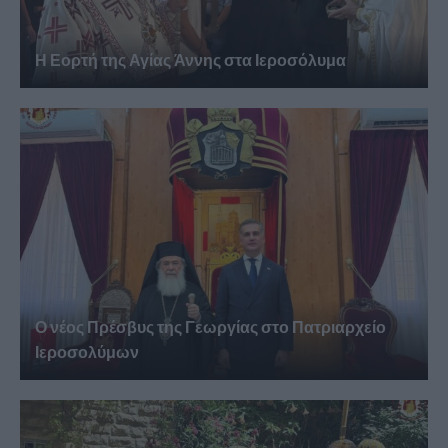
Η Εορτή της Αγίας Άννης στα Ιεροσόλυμα
Ο νέος Πρέσβυς της Γεωργίας στο Πατριαρχείο
Ιεροσολύμων