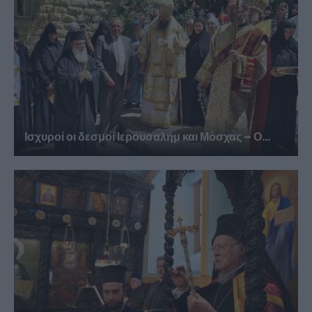
Ισχυροί οι δεσμοί Ιερουσαλήμ και Μόσχας – Ο...