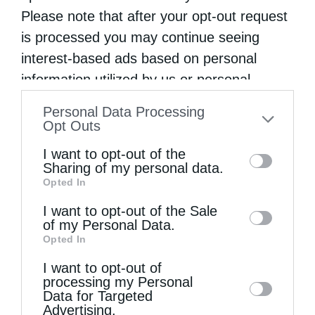
Please note that after your opt-out request
is processed you may continue seeing
interest-based ads based on personal
information utilized by us or personal
Παναγία μου, μη με αφήνεις (Βίντεο)
information disclosed to third parties prior
Personal Data Processing
to your opt-out. You may separately opt-out
Opt Outs
of the further disclosure of your personal
I want to opt-out of the
information by third parties on the IAB’s list
Sharing of my personal data.
Opted In
of downstream participants. This
information may also be disclosed by us to
I want to opt-out of the Sale
of my Personal Data.
third parties on the
IAB’s List of
Opted In
Downstream Participants
that may further
I want to opt-out of
disclose it to other third parties.
Ξεκίνησαν οι Παρακλήσεις στην Κυρία Θεοτόκο
processing my Personal
(Βίντεο)
Data for Targeted
Advertising.